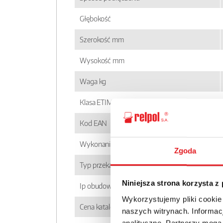
Głębokość
Szerokość mm
Wysokość mm
Waga kg
Klasa ETIM
Kod EAN
Wykonanie
Zgoda
Typ przekaźnika
Niniejsza strona korzysta z
Ip obudowy
Wykorzystujemy pliki cookie
Cena katalogowa
naszych witrynach. Informacj
analityczne. Partnerzy mogą