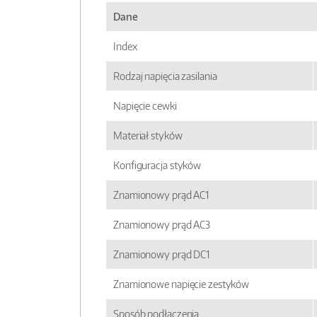
Dane
Index
Rodzaj napięcia zasilania
Napięcie cewki
Materiał styków
Konfiguracja styków
Znamionowy prąd AC1
Znamionowy prąd AC3
Znamionowy prąd DC1
Znamionowe napięcie zestyków
Sposób podłączenia