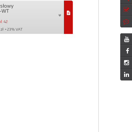
ysłowy
6-WT
l: 42
 zł
+ 23% VAT