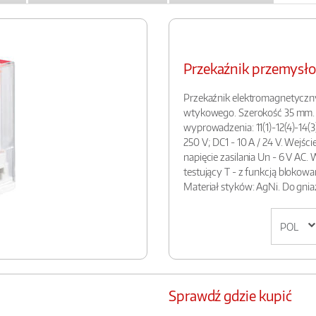
Przekaźnik przemys
Przekaźnik elektromagnetyczn
wtykowego. Szerokość 35 mm. Wy
wyprowadzenia: 11(1)-12(4)-14(3);
250 V; DC1 - 10 A / 24 V. Wejści
napięcie zasilania Un - 6 V AC
testujący T - z funkcją blokow
Materiał styków: AgNi. Do gniaz
Sprawdź gdzie kupić