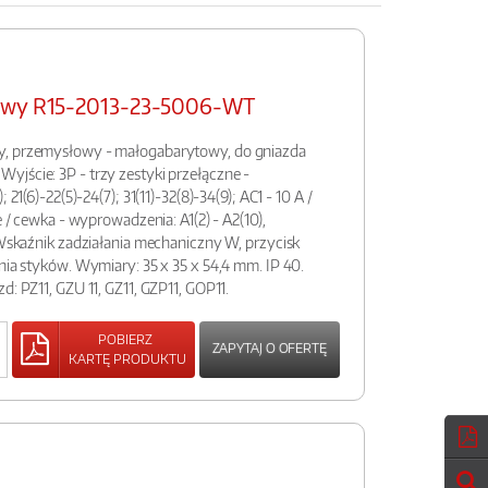
łowy R15-2013-23-5006-WT
y, przemysłowy - małogabarytowy, do gniazda
jście: 3P - trzy zestyki przełączne -
 21(6)-22(5)-24(7); 31(11)-32(8)-34(9); AC1 - 10 A /
e / cewka - wyprowadzenia: A1(2) - A2(10),
. Wskaźnik zadziałania mechaniczny W, przycisk
ania styków. Wymiary: 35 x 35 x 54,4 mm. IP 40.
d: PZ11, GZU 11, GZ11, GZP11, GOP11.
POBIERZ
ZAPYTAJ O OFERTĘ
KARTĘ PRODUKTU