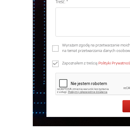
Treść: *
Wyrażam zgodę na przetwarzanie moich 
na temat przetwarzania danych osobo
Zapoznałem z treścią
Polityki Prywatnoś