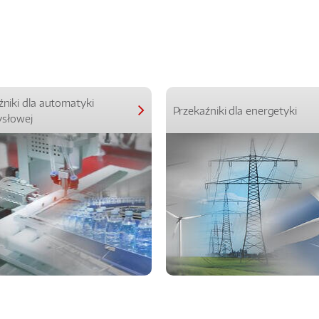
źniki dla automatyki
Przekaźniki dla energetyki
słowej