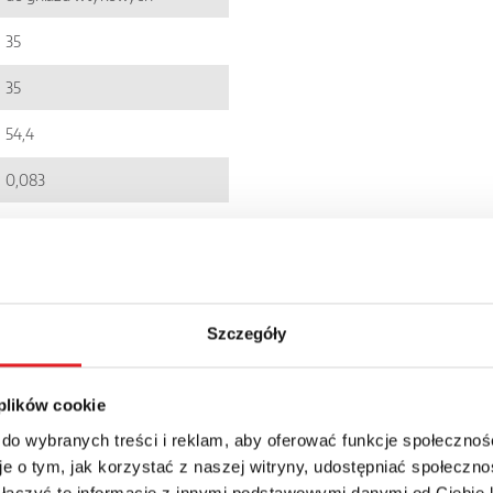
35
35
54,4
0,083
EC001437
5900005074332
niestandardowe
Szczegóły
R15
 plików cookie
IP 40
 do wybranych treści i reklam, aby oferować funkcje społecznoś
60.76zł + 23% VAT
e o tym, jak korzystać z naszej witryny, udostępniać społeczno
 łączyć te informacje z innymi podstawowymi danymi od Ciebie