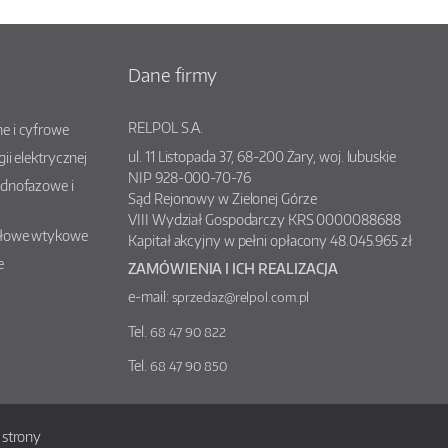
Dane firmy
RELPOL S.A.
e i cyfrowe
ul.
11 Listopada 37
,
68-200
Żary
, woj.
lubuskie
gii elektrycznej
NIP 928-000-70-76
ednofazowe i
Sąd Rejonowy w Zielonej Górze
VIII Wydział Gospodarczy KRS 0000088688
słowe wtykowe
Kapitał akcyjny w pełni opłacony 48.045.965 zł
e
ZAMÓWIENIA I ICH REALIZACJA
e-mail:
sprzedaz@relpol.com.pl
Tel.
68 47 90 822
Tel.
68 47 90 850
strony