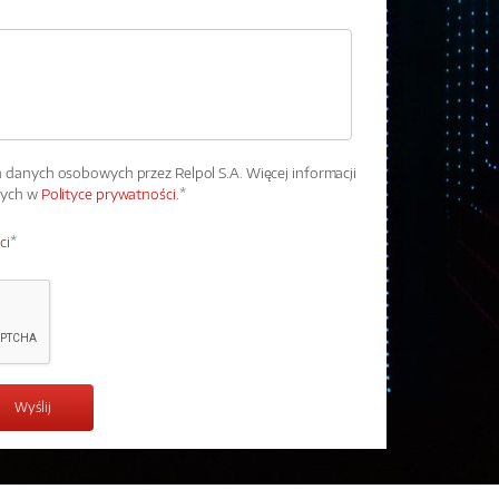
danych osobowych przez Relpol S.A. Więcej informacji
wych w
Polityce prywatności.
*
ci
*