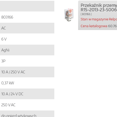
Przekaźnik przem
R15-2013-23-500
( 803166 )
803166
Stan w magazynie Relpo
Cena katalogowa
60.76
AC
6 V
AgNi
3P
10 A / 250 V AC
0,37 kW
10 A / 24 V DC
250 V AC
do gniazd wtykowych