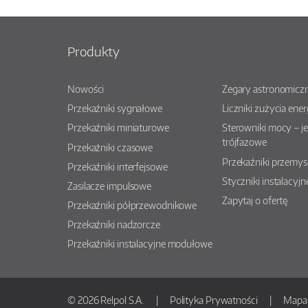
Produkty
Nowości
Zegary astronomiczn
Przekaźniki sygnałowe
Liczniki zużycia ener
Przekaźniki miniaturowe
Sterowniki mocy – j
trójfazowe
Przekaźniki czasowe
Przekaźniki przemy
Przekaźniki interfejsowe
Styczniki instalacyjn
Zasilacze impulsowe
Zapytaj o ofertę
Przekaźniki półprzewodnikowe
Przekaźniki nadzorcze
Przekaźniki instalacyjne modułowe
© 2026 Relpol S.A.
Polityka Prywatności
Mapa 