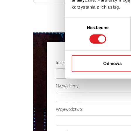
korzystania z ich usług.
Wybór
Niezbędne
zgody
Zapytaj o
Imię i nazwisko: *
Odmowa
Nazwa firmy:
Województwo: