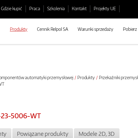
Gdzie kupić
Praca
Szkolenia
Kontakt
Projekty UE
Produkty
Cennik Relpol SA
Warunki sprzedaży
Pobierz
 komponentów automatyki przemysłowej
Produkty
Przekaźniki przemy
WT
3-23-5006-WT
ty
Powiązane produkty
Modele 2D, 3D