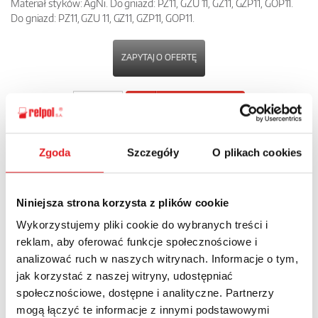
Materiał styków: AgNi. Do gniazd: PZ11, GZU 11, GZ11, GZP11, GOP11.
Do gniazd: PZ11, GZU 11, GZ11, GZP11, GOP11.
ZAPYTAJ O OFERTĘ
POBIERZ
KARTĘ PRODUKTU
Zgoda
Szczegóły
O plikach cookies
POWRÓT
Niniejsza strona korzysta z plików cookie
Wykorzystujemy pliki cookie do wybranych treści i
Zapytaj o szczegóły oferty
reklam, aby oferować funkcje społecznościowe i
analizować ruch w naszych witrynach. Informacje o tym,
Imię i nazwisko: *
jak korzystać z naszej witryny, udostępniać
społecznościowe, dostępne i analityczne. Partnerzy
mogą łączyć te informacje z innymi podstawowymi