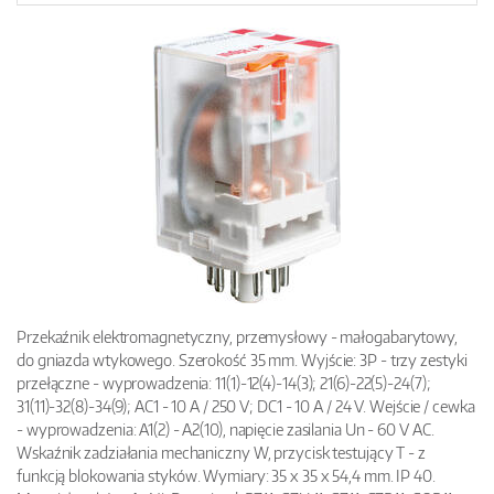
Przekaźnik elektromagnetyczny, przemysłowy - małogabarytowy,
do gniazda wtykowego. Szerokość 35 mm. Wyjście: 3P - trzy zestyki
przełączne - wyprowadzenia: 11(1)-12(4)-14(3); 21(6)-22(5)-24(7);
31(11)-32(8)-34(9); AC1 - 10 A / 250 V; DC1 - 10 A / 24 V. Wejście / cewka
- wyprowadzenia: A1(2) - A2(10), napięcie zasilania Un - 60 V AC.
Wskaźnik zadziałania mechaniczny W, przycisk testujący T - z
funkcją blokowania styków. Wymiary: 35 x 35 x 54,4 mm. IP 40.