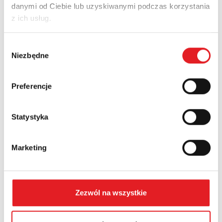
danymi od Ciebie lub uzyskiwanymi podczas korzystania
Adres e-mail: *
z ich usług.
Wybór
Nazwa firmy:
Niezbędne
zgody
Preferencje
Numer telefonu:
Statystyka
Województwo:
Marketing
Treść: *
Zezwól na wszystkie