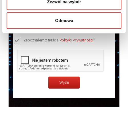
Zezwól na wybór
Wyrażam zgodę na przetwarzanie moich danych
osobowych przez Relpol S.A. Więcej informacji na
Odmowa
temat przetwarzania danych osobowych w
Polityce
prywatności.
*
Zapoznałem z treścią
Polityki Prywatności
*