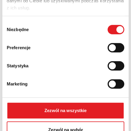
danymi od Ciebie lub uzyskiwanymi podczas korzystania
z ich usług.
Nazwa firmy:
Wybór
Niezbędne
zgody
Numer telefonu:
Preferencje
Statystyka
Województwo:
Marketing
Treść: *
Zezwól na wszystkie
Zezwól na wybór