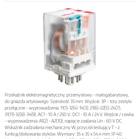
Przekaźnik elektromagnetyczny, przemysłowy - małogabarytowy,
do gniazda wtykowego. Szerokość 35 mm. Wyjście: 3P - trzy zestyki
przełączne - wyprowadzenia: 11(1)-12(4)-14(3); 21(6)-22(5)-24(7);
31(11)-32(8)-34(9); AC1 - 10 A / 250 V; DC1 - 10 A / 24 V. Wejście / cewka
- wyprowadzenia: A1(2) - A2(10), napięcie zasilania Un - 60 V DC.
Wskaźnik zadziałania mechaniczny W, przycisk testujący T - z
funkcją blokowania styków. Wymiary: 35 x 35 x 54,4 mm. IP 40.