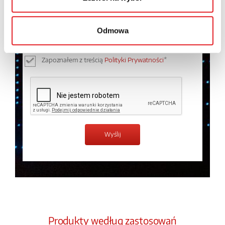
Wyrażam zgodę na przetwarzanie moich danych
osobowych przez Relpol S.A. Więcej informacji na
temat przetwarzania danych osobowych w
Polityce
Odmowa
prywatności.
*
Zapoznałem z treścią
Polityki Prywatności
*
Produkty według zastosowań