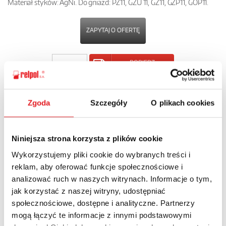
Materiał styków: AgNi. Do gniazd: PZ11, GZU 11, GZ11, GZP11, GOP11.
ZAPYTAJ O OFERTĘ
POBIERZ
KARTĘ PRODUKTU
Zgoda
Szczegóły
O plikach cookies
POWRÓT
Niniejsza strona korzysta z plików cookie
Wykorzystujemy pliki cookie do wybranych treści i
Zapytaj o szczegóły oferty
reklam, aby oferować funkcje społecznościowe i
analizować ruch w naszych witrynach. Informacje o tym,
Imię i nazwisko: *
jak korzystać z naszej witryny, udostępniać
społecznościowe, dostępne i analityczne. Partnerzy
mogą łączyć te informacje z innymi podstawowymi
Adres e-mail: *