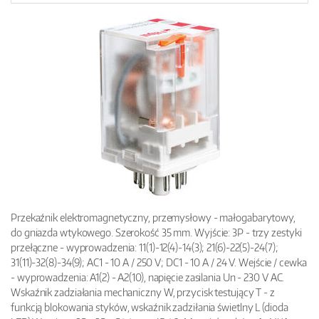
Przekaźnik elektromagnetyczny, przemysłowy - małogabarytowy,
do gniazda wtykowego. Szerokość 35 mm. Wyjście: 3P - trzy zestyki
przełączne - wyprowadzenia: 11(1)-12(4)-14(3); 21(6)-22(5)-24(7);
31(11)-32(8)-34(9); AC1 - 10 A / 250 V; DC1 - 10 A / 24 V. Wejście / cewka
- wyprowadzenia: A1(2) - A2(10), napięcie zasilania Un - 230 V AC.
Wskaźnik zadziałania mechaniczny W, przycisk testujący T - z
funkcją blokowania styków, wskaźnik zadziłania świetlny L (dioda