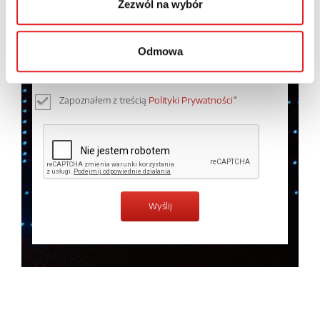
Zezwól na wybór
Wyrażam zgodę na przetwarzanie moich danych
osobowych przez Relpol S.A. Więcej informacji na
Odmowa
temat przetwarzania danych osobowych w
Polityce
prywatności.
*
Zapoznałem z treścią
Polityki Prywatności
*