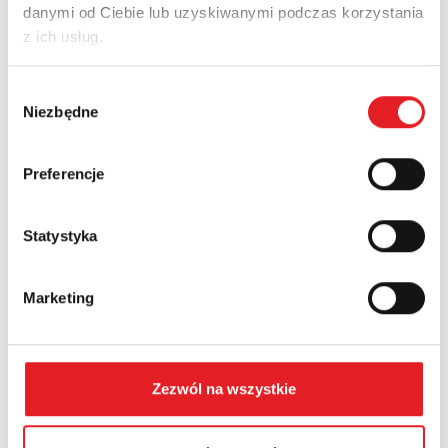
danymi od Ciebie lub uzyskiwanymi podczas korzystania
Adres e-mail: *
z ich usług.
Wybór
Nazwa firmy:
Niezbędne
zgody
Preferencje
Numer telefonu:
Statystyka
Województwo:
Marketing
Treść: *
Zezwól na wszystkie