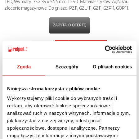
LED).Wymiary: 35 x 35 x 54,4 mm. IP 40. Materiał styków: AgNi/Au
złocenie magazynowe. Do gniazd: PZ11, GZU 11, GZ11, GZP11, GOP11.
ZAPYTAJ O OFERTĘ
POBIERZ
KARTĘ PRODUKTU
Zgoda
Szczegóły
O plikach cookies
POWRÓT
Niniejsza strona korzysta z plików cookie
Wykorzystujemy pliki cookie do wybranych treści i
Zapytaj o szczegóły oferty
reklam, aby oferować funkcje społecznościowe i
analizować ruch w naszych witrynach. Informacje o tym,
Imię i nazwisko: *
jak korzystać z naszej witryny, udostępniać
społecznościowe, dostępne i analityczne. Partnerzy
mogą łączyć te informacje z innymi podstawowymi