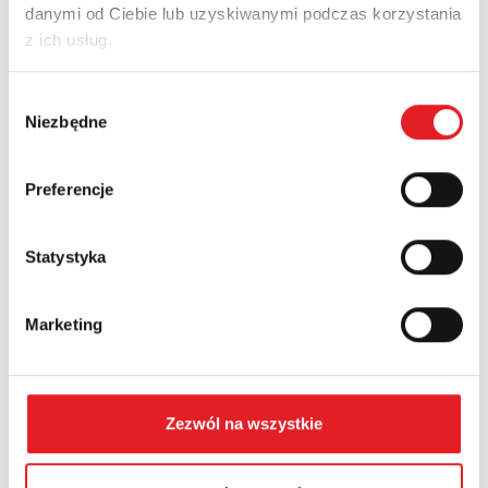
danymi od Ciebie lub uzyskiwanymi podczas korzystania
Adres e-mail: *
z ich usług.
Wybór
Nazwa firmy:
Niezbędne
zgody
Preferencje
Numer telefonu:
Statystyka
Województwo:
Marketing
Treść: *
Zezwól na wszystkie