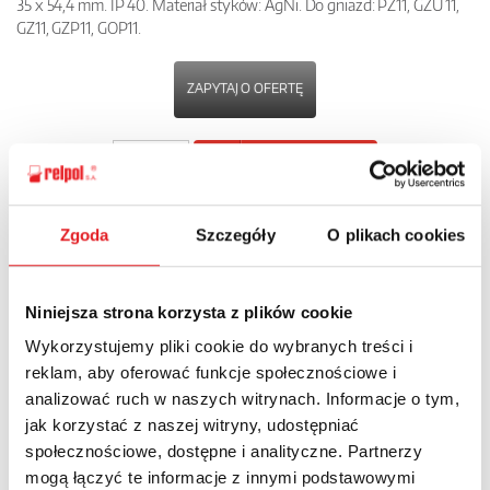
35 x 54,4 mm. IP 40. Materiał styków: AgNi. Do gniazd: PZ11, GZU 11,
GZ11, GZP11, GOP11.
ZAPYTAJ O OFERTĘ
POBIERZ
KARTĘ PRODUKTU
Zgoda
Szczegóły
O plikach cookies
POWRÓT
Niniejsza strona korzysta z plików cookie
Wykorzystujemy pliki cookie do wybranych treści i
Zapytaj o szczegóły oferty
reklam, aby oferować funkcje społecznościowe i
analizować ruch w naszych witrynach. Informacje o tym,
Imię i nazwisko: *
jak korzystać z naszej witryny, udostępniać
społecznościowe, dostępne i analityczne. Partnerzy
mogą łączyć te informacje z innymi podstawowymi