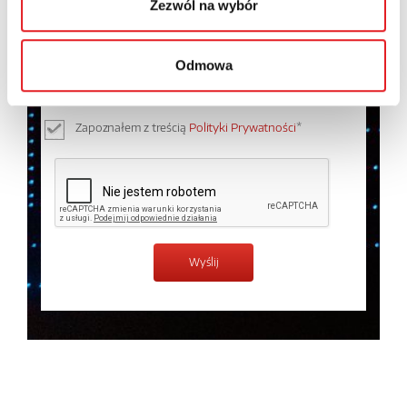
Zezwól na wybór
Wyrażam zgodę na przetwarzanie moich danych
osobowych przez Relpol S.A. Więcej informacji na
Odmowa
temat przetwarzania danych osobowych w
Polityce
prywatności.
*
Zapoznałem z treścią
Polityki Prywatności
*