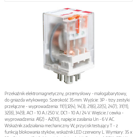
Przekaźnik elektromagnetyczny, przemysłowy - małogabarytowy,
do gniazda wtykowego. Szerokość 35 mm. Wyjście: 3P - trzy zestyki
przełączne - wyprowadzenia: 11(1),12(4), 14(3); 21(6), 22(5), 24(7); 31(11),
32(8), 34(9); AC1 - 10 A / 250 V; DC1 - 10 A / 24 V. Wejście / cewka -
wyprowadzenia: A1(2) - A2(10), napięcie zasilania Un - 6 V AC.
Wskaźnik zadziałania mechaniczny W, przycisk testujący T - z
funkcją blokowania styków, wskaźnik LED czerwony L. Wymiary: 35 x