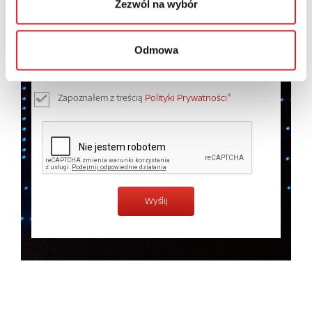
Zezwól na wybór
Wyrażam zgodę na przetwarzanie moich danych
osobowych przez Relpol S.A. Więcej informacji na
Odmowa
temat przetwarzania danych osobowych w
Polityce
prywatności.
*
Zapoznałem z treścią
Polityki Prywatności
*