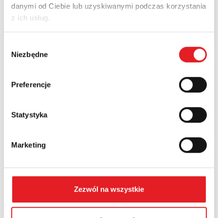
danymi od Ciebie lub uzyskiwanymi podczas korzystania
Adres e-mail: *
z ich usług.
Wybór
Nazwa firmy:
Niezbędne
zgody
Preferencje
Numer telefonu:
Statystyka
Województwo:
Marketing
Treść: *
Zezwól na wszystkie