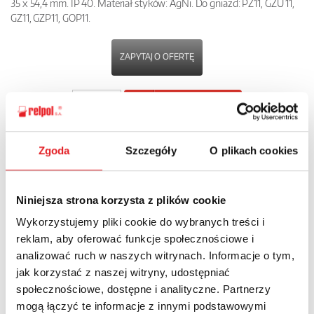
35 x 54,4 mm. IP 40. Materiał styków: AgNi. Do gniazd: PZ11, GZU 11,
GZ11, GZP11, GOP11.
ZAPYTAJ O OFERTĘ
POBIERZ
KARTĘ PRODUKTU
Zgoda
Szczegóły
O plikach cookies
POWRÓT
Niniejsza strona korzysta z plików cookie
Wykorzystujemy pliki cookie do wybranych treści i
Zapytaj o szczegóły oferty
reklam, aby oferować funkcje społecznościowe i
analizować ruch w naszych witrynach. Informacje o tym,
Imię i nazwisko: *
jak korzystać z naszej witryny, udostępniać
społecznościowe, dostępne i analityczne. Partnerzy
mogą łączyć te informacje z innymi podstawowymi