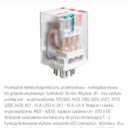
Przekaźnik elektromagnetyczny, przemysłowy - małogabarytowy,
do gniazda wtykowego. Szerokość 35 mm. Wyjście: 3P - trzy zestyki
przełączne - wyprowadzenia: 11(1),12(4), 14(3); 21(6), 22(5), 24(7); 31(11),
32(8), 34(9); AC1 - 10 A / 250 V; DC1 - 10 A / 24 V. Wejście / cewka -
wyprowadzenia: A1(2) - A2(10), napięcie zasilania Un - 220 V DC.
Wskaźnik zadziałania mechaniczny W, przycisk testujący T - z
funkcją blokowania styków, wskaźnik LED czerwony L. Wymiary: 35 x