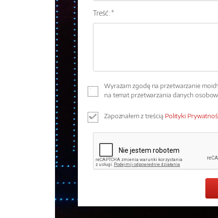
Treść: *
Wyrażam zgodę na przetwarzanie moich 
na temat przetwarzania danych osobo
Zapoznałem z treścią
Polityki Prywatnoś