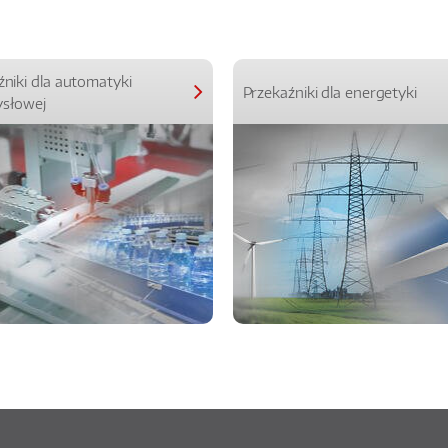
źniki dla automatyki
Przekaźniki dla energetyki
słowej