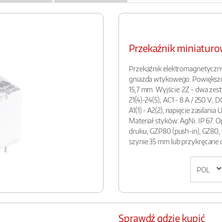
Przekaźnik miniatur
Przekaźnik elektromagnetyczn
gniazda wtykowego. Powiększ
15,7 mm. Wyjście: 2Z - dwa zest
21(4)-24(5); AC1 - 8 A / 250 V; 
A1(1) - A2(2), napięcie zasilania
Materiał styków: AgNi. IP 67.
druku; GZP80 (push-in), GZ80
szynie 35 mm lub przykręcane 
Sprawdź gdzie kupić