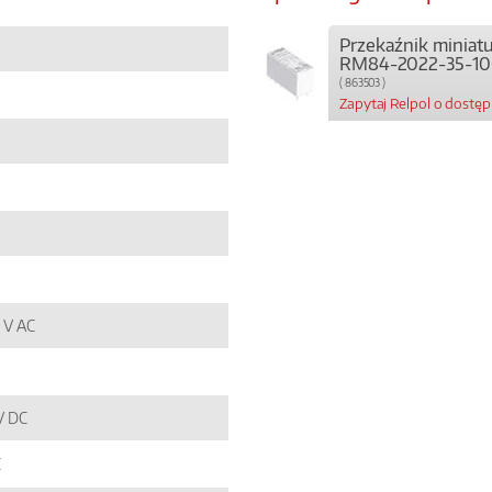
Przekaźnik miniat
RM84-2022-35-100
( 863503 )
Zapytaj Relpol o dostę
0 V AC
 V DC
C