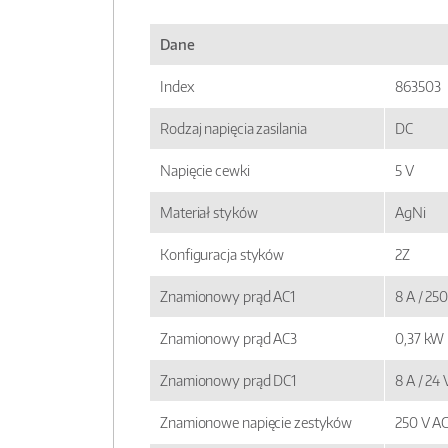
Dane
Index
863503
Rodzaj napięcia zasilania
DC
Napięcie cewki
5 V
Materiał styków
AgNi
Konfiguracja styków
2Z
Znamionowy prąd AC1
8 A / 25
Znamionowy prąd AC3
0,37 kW
Znamionowy prąd DC1
8 A / 24
Znamionowe napięcie zestyków
250 V A