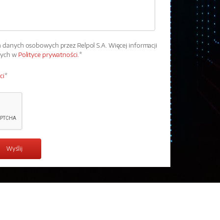
danych osobowych przez Relpol S.A. Więcej informacji
wych w
Polityce prywatności.
*
ci
*