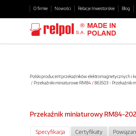
O firmie
Nowości
Relacje Inwestorskie
Blog
Polski producent przekaźników elektromagnetycznych i
Przekaźniki miniaturowe RM84
863503 - Przekaźnik 
Przekaźnik miniaturowy RM84-202
Specyfikacja
Certyfikaty
Powiązan