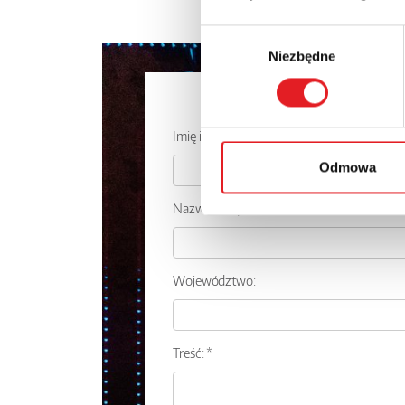
Wybór
Niezbędne
zgody
Zapytaj o
Imię i nazwisko: *
Odmowa
Nazwa firmy:
Województwo:
Treść: *