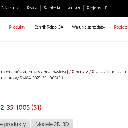
Gdzie kupić
Praca
Szkolenia
Kontakt
Projekty UE
Produkty
Cennik Relpol SA
Warunki sprzedaży
Pobierz
 komponentów automatyki przemysłowej
Produkty
Przekaźniki miniatu
miniaturowy RM84-2022-35-1005 (51)
2-35-1005 (51)
e produkty
Modele 2D, 3D