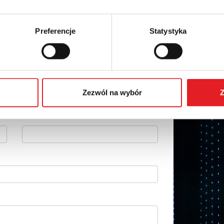
Preferencje
Statystyka
 szczegóły oferty
Adres e-mail: *
Zezwól na wybór
Z
Numer telefonu: