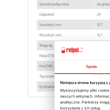
Sposób podłączenia
do gnia
Głębokość
29
Szerokość mm
12,7
Wysokość mm
15,7
Waga kg
0,014
Klasa ETIM
EC00143
Kod EAN
590000
Zgoda
Typ przekaźnika
RM84
Niniejsza strona korzysta z
Ip obudowy
IP 67
Wykorzystujemy pliki cookie
naszych witrynach. Informacj
analityczne. Partnerzy mogą
korzystania z ich usług.