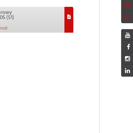
urowy
5 (51)
pność