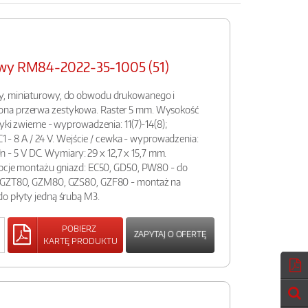
owy RM84-2022-35-1005 (51)
y, miniaturowy, do obwodu drukowanego i
ona przerwa zestykowa. Raster 5 mm. Wysokość
yki zwierne - wyprowadzenia: 11(7)-14(8);
DC1 - 8 A / 24 V. Wejście / cewka - wyprowadzenia:
 Un - 5 V DC. Wymiary: 29 x 12,7 x 15,7 mm.
 Opcje montażu gniazd: EC50, GD50, PW80 - do
, GZT80, GZM80, GZS80, GZF80 - montaż na
do płyty jedną śrubą M3.
POBIERZ
ZAPYTAJ O OFERTĘ
KARTĘ PRODUKTU