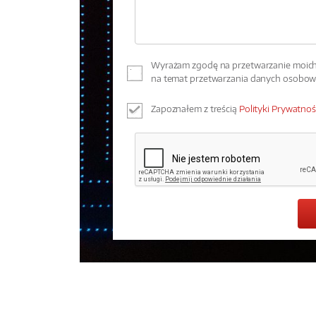
Wyrażam zgodę na przetwarzanie moich 
na temat przetwarzania danych osobo
Zapoznałem z treścią
Polityki Prywatnoś