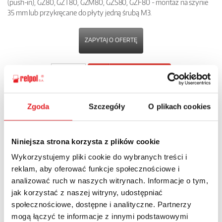
(push-in), GZ80, GZT80, GZM80, GZS80, GZF80 - montaż na szynie
35 mm lub przykręcane do płyty jedną śrubą M3.
ZAPYTAJ O OFERTĘ
POBIERZ
KARTĘ PRODUKTU
Zgoda
Szczegóły
O plikach cookies
POWRÓT
Niniejsza strona korzysta z plików cookie
Wykorzystujemy pliki cookie do wybranych treści i
Zapytaj o szczegóły oferty
reklam, aby oferować funkcje społecznościowe i
analizować ruch w naszych witrynach. Informacje o tym,
Imię i nazwisko: *
jak korzystać z naszej witryny, udostępniać
społecznościowe, dostępne i analityczne. Partnerzy
mogą łączyć te informacje z innymi podstawowymi