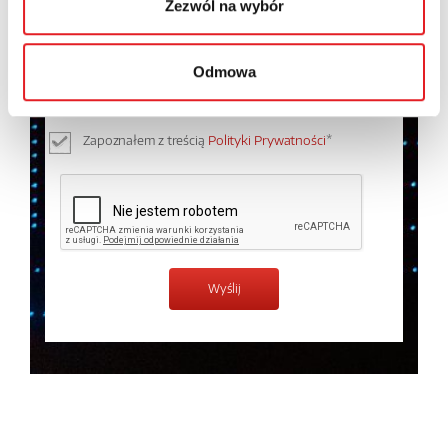
Zezwól na wybór
Wyrażam zgodę na przetwarzanie moich danych
osobowych przez Relpol S.A. Więcej informacji na
Odmowa
temat przetwarzania danych osobowych w
Polityce
prywatności.
*
Zapoznałem z treścią
Polityki Prywatności
*