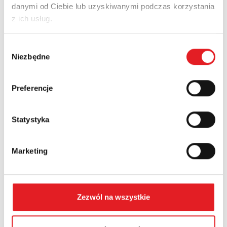
danymi od Ciebie lub uzyskiwanymi podczas korzystania
Adres e-mail: *
z ich usług.
Wybór
Nazwa firmy:
Niezbędne
zgody
Preferencje
Numer telefonu:
Statystyka
Województwo:
Marketing
Treść: *
Zezwól na wszystkie