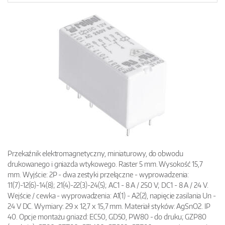
Przekaźnik elektromagnetyczny, miniaturowy, do obwodu
drukowanego i gniazda wtykowego. Raster 5 mm. Wysokość 15,7
mm. Wyjście: 2P - dwa zestyki przełączne - wyprowadzenia:
11(7)-12(6)-14(8); 21(4)-22(3)-24(5); AC1 - 8 A / 250 V; DC1 - 8 A / 24 V.
Wejście / cewka - wyprowadzenia: A1(1) - A2(2), napięcie zasilania Un -
24 V DC. Wymiary: 29 x 12,7 x 15,7 mm. Materiał styków: AgSnO2. IP
40. Opcje montażu gniazd: EC50, GD50, PW80 - do druku; GZP80