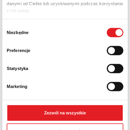
danymi od Ciebie lub uzyskiwanymi podczas korzystania
Adres e-mail: *
z ich usług.
Wybór
Nazwa firmy:
Niezbędne
zgody
Preferencje
Numer telefonu:
Statystyka
Województwo:
Marketing
Treść: *
Zezwól na wszystkie