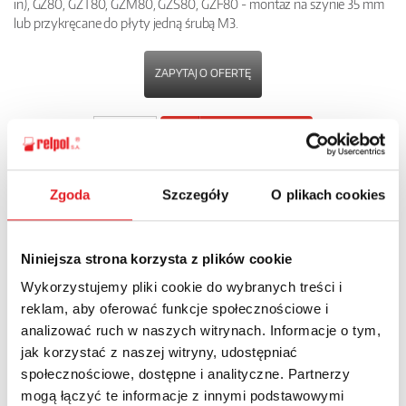
in), GZ80, GZT80, GZM80, GZS80, GZF80 - montaż na szynie 35 mm
lub przykręcane do płyty jedną śrubą M3.
ZAPYTAJ O OFERTĘ
POBIERZ
KARTĘ PRODUKTU
Zgoda
Szczegóły
O plikach cookies
POWRÓT
Niniejsza strona korzysta z plików cookie
Wykorzystujemy pliki cookie do wybranych treści i
Zapytaj o szczegóły oferty
reklam, aby oferować funkcje społecznościowe i
analizować ruch w naszych witrynach. Informacje o tym,
Imię i nazwisko: *
jak korzystać z naszej witryny, udostępniać
społecznościowe, dostępne i analityczne. Partnerzy
mogą łączyć te informacje z innymi podstawowymi