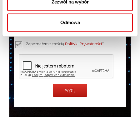
Zezwól na wybór
Wyrażam zgodę na przetwarzanie moich danych
osobowych przez Relpol S.A. Więcej informacji na
Odmowa
temat przetwarzania danych osobowych w
Polityce
prywatności.
*
Zapoznałem z treścią
Polityki Prywatności
*