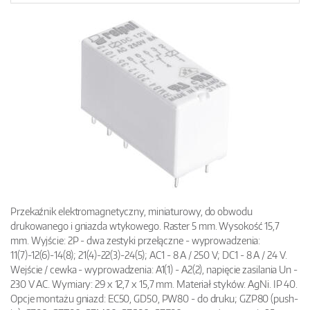
Przekaźnik elektromagnetyczny, miniaturowy, do obwodu
drukowanego i gniazda wtykowego. Raster 5 mm. Wysokość 15,7
mm. Wyjście: 2P - dwa zestyki przełączne - wyprowadzenia:
11(7)-12(6)-14(8); 21(4)-22(3)-24(5); AC1 - 8 A / 250 V; DC1 - 8 A / 24 V.
Wejście / cewka - wyprowadzenia: A1(1) - A2(2), napięcie zasilania Un -
230 V AC. Wymiary: 29 x 12,7 x 15,7 mm. Materiał styków: AgNi. IP 40.
Opcje montażu gniazd: EC50, GD50, PW80 - do druku; GZP80 (push-