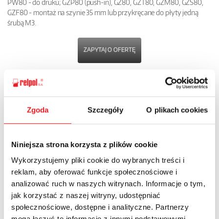
PW80 - do druku; GZP80 (push-in), GZ80, GZT80, GZM80, GZS80,
GZF80 - montaż na szynie 35 mm lub przykręcane do płyty jedną
śrubą M3.
ZAPYTAJ O OFERTĘ
POBIERZ
KARTĘ PRODUKTU
Zgoda
Szczegóły
O plikach cookies
POWRÓT
Niniejsza strona korzysta z plików cookie
Wykorzystujemy pliki cookie do wybranych treści i
reklam, aby oferować funkcje społecznościowe i
Zapytaj o szczegóły oferty
analizować ruch w naszych witrynach. Informacje o tym,
jak korzystać z naszej witryny, udostępniać
Imię i nazwisko: *
społecznościowe, dostępne i analityczne. Partnerzy
mogą łączyć te informacje z innymi podstawowymi