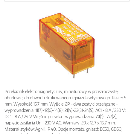
Przekaźnik elektromagnetyczny, miniaturowy w przeźroczystej
obudowie, do obwodu drukowanego i gniazda wtykowego. Raster 5
mm. Wysokość 15,7 mm. Wyjście: 2P - dwa zestyki przełączne -
wyprowadzenia: 11(7)-12(6)-14(8); 21(4)-22(3)-24(5); AC1 - 8 A / 250 V;
DC1 - 8 A / 24 V. Wejście / cewka - wyprowadzenia: A1(1) - A2(2),
napięcie zasilania Un - 230 V AC. Wymiary: 29 x 12,7 x 15,7 mm.
Materiał styków: AgNi. IP 40. Opcje montażu gniazd: EC50, GD50,