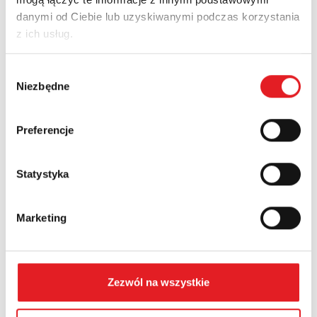
danymi od Ciebie lub uzyskiwanymi podczas korzystania
Adres e-mail: *
z ich usług.
Wybór
Nazwa firmy:
Niezbędne
zgody
Preferencje
Numer telefonu:
Statystyka
Województwo:
Marketing
Treść: *
Zezwól na wszystkie