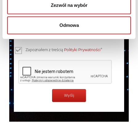
Zezwól na wybór
Wyrażam zgodę na przetwarzanie moich danych
osobowych przez Relpol S.A. Więcej informacji na
Odmowa
temat przetwarzania danych osobowych w
Polityce
prywatności.
*
Zapoznałem z treścią
Polityki Prywatności
*