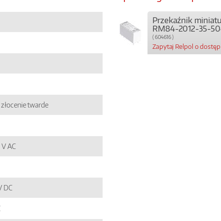
Przekaźnik miniat
RM84-2012-35-50
( 604616 )
Zapytaj Relpol o dostę
złocenie twarde
0 V AC
 V DC
C