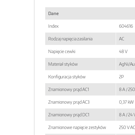
Dane
Index
604616
Rodzaj napięcia zasilania
AC
Napięcie cewki
48 V
Materiał styków
AgNi/Au 
Konfiguracja styków
2P
Znamionowy prąd AC1
8 A / 25
Znamionowy prąd AC3
0,37 kW
Znamionowy prąd DC1
8 A / 24
Znamionowe napięcie zestyków
250 V A