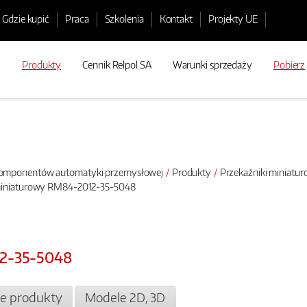
Gdzie kupić
Praca
Szkolenia
Kontakt
Projekty UE
Produkty
Cennik Relpol SA
Warunki sprzedaży
Pobierz
 komponentów automatyki przemysłowej
Produkty
Przekaźniki miniatu
miniaturowy RM84-2012-35-5048
12-35-5048
e produkty
Modele 2D, 3D