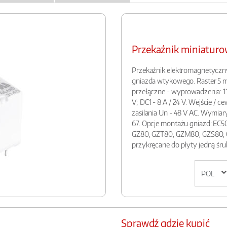
Przekaźnik miniatu
Przekaźnik elektromagnetyczn
gniazda wtykowego. Raster 5 m
przełączne - wyprowadzenia: 11(7
V; DC1 - 8 A / 24 V. Wejście / c
zasilania Un - 48 V AC. Wymiary
67. Opcje montażu gniazd: EC5
GZ80, GZT80, GZM80, GZS80, 
przykręcane do płyty jedną śr
Sprawdź gdzie kupić