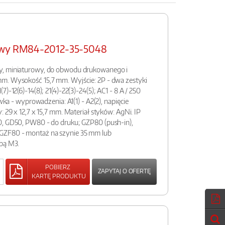
rowy RM84-2012-35-5048
y, miniaturowy, do obwodu drukowanego i
m. Wysokość 15,7 mm. Wyjście: 2P - dwa zestyki
)-12(6)-14(8); 21(4)-22(3)-24(5); AC1 - 8 A / 250
ewka - wyprowadzenia: A1(1) - A2(2), napięcie
: 29 x 12,7 x 15,7 mm. Materiał styków: AgNi. IP
0, GD50, PW80 - do druku; GZP80 (push-in),
GZF80 - montaż na szynie 35 mm lub
ubą M3.
POBIERZ
ZAPYTAJ O OFERTĘ
KARTĘ PRODUKTU