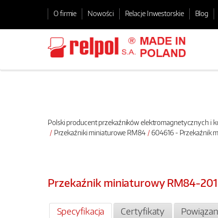
O firmie
Nowości
Relacje Inwestorskie
Blog
Polski producent przekaźników elektromagnetycznych i
Przekaźniki miniaturowe RM84
604616 - Przekaźnik 
Przekaźnik miniaturowy RM84-20
Specyfikacja
Certyfikaty
Powiązan