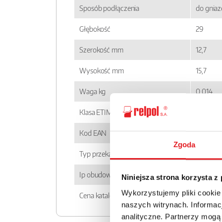
Sposób podłączenia
do gnia
Głębokość
29
Szerokość mm
12,7
Wysokość mm
15,7
Waga kg
0,014
Klasa ETIM
EC00143
Kod EAN
590000
Zgoda
Typ przekaźnika
RM84
Ip obudowy
IP 67
Niniejsza strona korzysta z
Wykorzystujemy pliki cookie
Cena katalogowa
30.85zł 
naszych witrynach. Informacj
analityczne. Partnerzy mogą