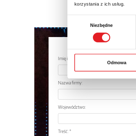
korzystania z ich usług.
Wybór
Niezbędne
zgody
Zapytaj o
Imię i nazwisko: *
Odmowa
Nazwa firmy:
Województwo:
Treść: *