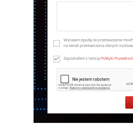
Wyrażam zgodę na przetwarzanie moich 
na temat przetwarzania danych osobo
Zapoznałem z treścią
Polityki Prywatnoś