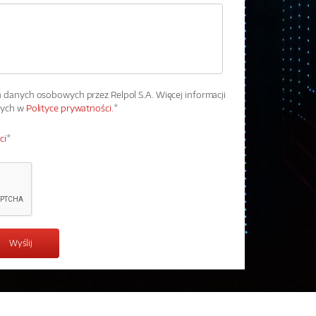
danych osobowych przez Relpol S.A. Więcej informacji
wych w
Polityce prywatności.
*
ci
*