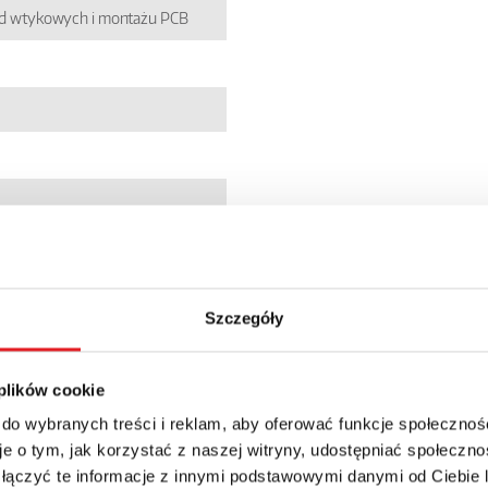
zd wtykowych i montażu PCB
7
5133688
Szczegóły
 plików cookie
 do wybranych treści i reklam, aby oferować funkcje społecznoś
+ 23% VAT
e o tym, jak korzystać z naszej witryny, udostępniać społeczno
 łączyć te informacje z innymi podstawowymi danymi od Ciebie