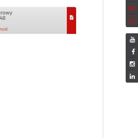
urowy
48
pność