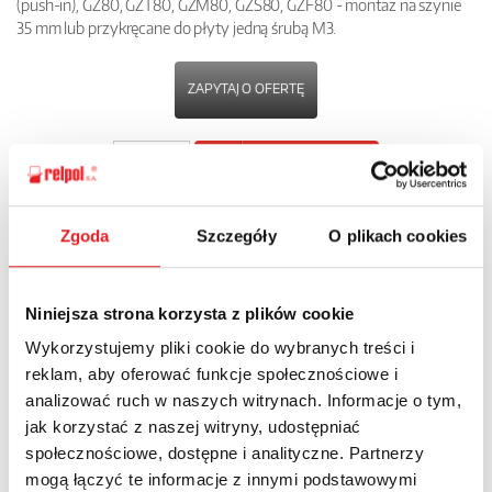
(push-in), GZ80, GZT80, GZM80, GZS80, GZF80 - montaż na szynie
35 mm lub przykręcane do płyty jedną śrubą M3.
ZAPYTAJ O OFERTĘ
POBIERZ
KARTĘ PRODUKTU
Zgoda
Szczegóły
O plikach cookies
POWRÓT
Niniejsza strona korzysta z plików cookie
Wykorzystujemy pliki cookie do wybranych treści i
Zapytaj o szczegóły oferty
reklam, aby oferować funkcje społecznościowe i
analizować ruch w naszych witrynach. Informacje o tym,
Imię i nazwisko: *
jak korzystać z naszej witryny, udostępniać
społecznościowe, dostępne i analityczne. Partnerzy
mogą łączyć te informacje z innymi podstawowymi