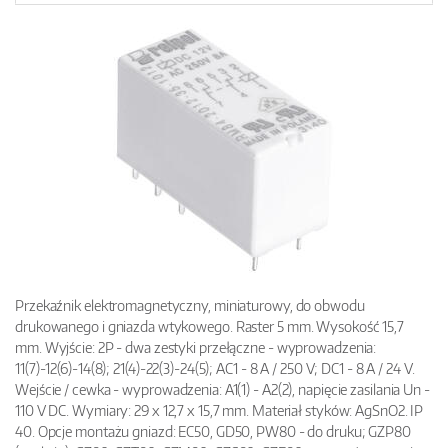
Przekaźnik elektromagnetyczny, miniaturowy, do obwodu
drukowanego i gniazda wtykowego. Raster 5 mm. Wysokość 15,7
mm. Wyjście: 2P - dwa zestyki przełączne - wyprowadzenia:
11(7)-12(6)-14(8); 21(4)-22(3)-24(5); AC1 - 8 A / 250 V; DC1 - 8 A / 24 V.
Wejście / cewka - wyprowadzenia: A1(1) - A2(2), napięcie zasilania Un -
110 V DC. Wymiary: 29 x 12,7 x 15,7 mm. Materiał styków: AgSnO2. IP
40. Opcje montażu gniazd: EC50, GD50, PW80 - do druku; GZP80