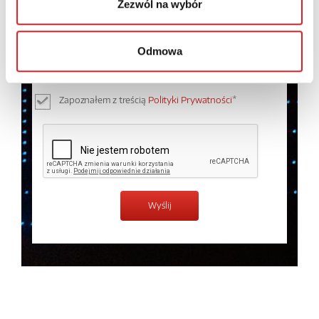
Zezwól na wybór
Wyrażam zgodę na przetwarzanie moich danych
osobowych przez Relpol S.A. Więcej informacji na
Odmowa
temat przetwarzania danych osobowych w
Polityce
prywatności.
*
Zapoznałem z treścią
Polityki Prywatności
*