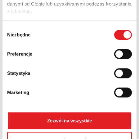
danymi od Ciebie lub uzyskiwanymi podczas korzystania
Adres e-mail: *
z ich usług.
Wybór
Nazwa firmy:
Niezbędne
zgody
Preferencje
Numer telefonu:
Statystyka
Województwo:
Marketing
Treść: *
Zezwól na wszystkie