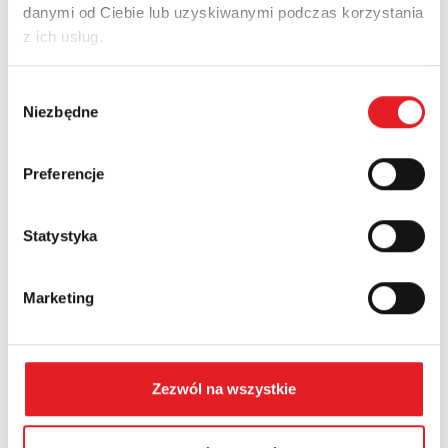
danymi od Ciebie lub uzyskiwanymi podczas korzystania
Adres e-mail: *
z ich usług.
Wybór
Nazwa firmy:
Niezbędne
zgody
Preferencje
Numer telefonu:
Statystyka
Województwo:
Marketing
Treść: *
Zezwól na wszystkie