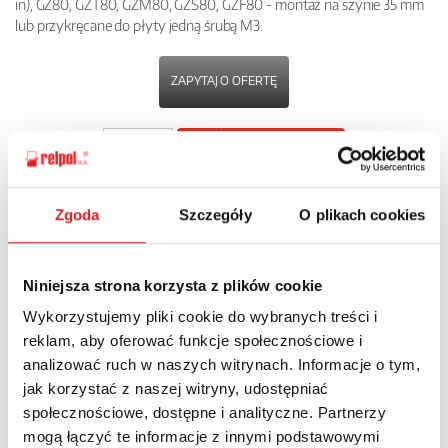
in), GZ80, GZT80, GZM80, GZS80, GZF80 - montaż na szynie 35 mm
lub przykręcane do płyty jedną śrubą M3.
ZAPYTAJ O OFERTĘ
POBIERZ
KARTĘ PRODUKTU
Zgoda
Szczegóły
O plikach cookies
POWRÓT
Niniejsza strona korzysta z plików cookie
Wykorzystujemy pliki cookie do wybranych treści i
Zapytaj o szczegóły oferty
reklam, aby oferować funkcje społecznościowe i
analizować ruch w naszych witrynach. Informacje o tym,
Imię i nazwisko: *
jak korzystać z naszej witryny, udostępniać
społecznościowe, dostępne i analityczne. Partnerzy
mogą łączyć te informacje z innymi podstawowymi