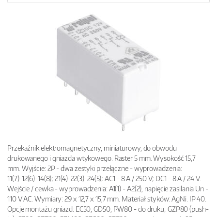
Przekaźnik elektromagnetyczny, miniaturowy, do obwodu
drukowanego i gniazda wtykowego. Raster 5 mm. Wysokość 15,7
mm. Wyjście: 2P - dwa zestyki przełączne - wyprowadzenia:
11(7)-12(6)-14(8); 21(4)-22(3)-24(5); AC1 - 8 A / 250 V; DC1 - 8 A / 24 V.
Wejście / cewka - wyprowadzenia: A1(1) - A2(2), napięcie zasilania Un -
110 V AC. Wymiary: 29 x 12,7 x 15,7 mm. Materiał styków: AgNi. IP 40.
Opcje montażu gniazd: EC50, GD50, PW80 - do druku; GZP80 (push-