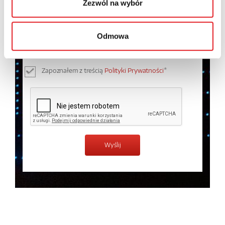
Zezwól na wybór
Wyrażam zgodę na przetwarzanie moich danych
osobowych przez Relpol S.A. Więcej informacji na
Odmowa
temat przetwarzania danych osobowych w
Polityce
prywatności.
*
Zapoznałem z treścią
Polityki Prywatności
*