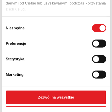
danymi od Ciebie lub uzyskiwanymi podczas korzystania
Adres e-mail: *
z ich usług.
Wybór
Nazwa firmy:
Niezbędne
zgody
Preferencje
Numer telefonu:
Statystyka
Województwo:
Marketing
Treść: *
Zezwól na wszystkie