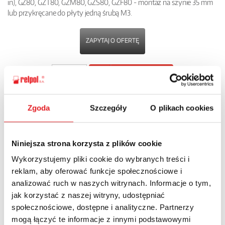
in), GZ80, GZT80, GZM80, GZS80, GZF80 - montaż na szynie 35 mm
lub przykręcane do płyty jedną śrubą M3.
ZAPYTAJ O OFERTĘ
POBIERZ
KARTĘ PRODUKTU
Zgoda
Szczegóły
O plikach cookies
POWRÓT
Niniejsza strona korzysta z plików cookie
Wykorzystujemy pliki cookie do wybranych treści i
Zapytaj o szczegóły oferty
reklam, aby oferować funkcje społecznościowe i
analizować ruch w naszych witrynach. Informacje o tym,
Imię i nazwisko: *
jak korzystać z naszej witryny, udostępniać
społecznościowe, dostępne i analityczne. Partnerzy
mogą łączyć te informacje z innymi podstawowymi