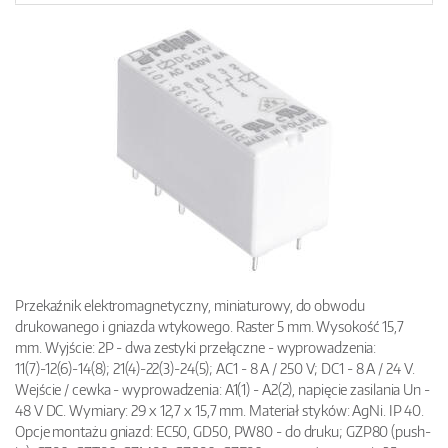
Przekaźnik elektromagnetyczny, miniaturowy, do obwodu
drukowanego i gniazda wtykowego. Raster 5 mm. Wysokość 15,7
mm. Wyjście: 2P - dwa zestyki przełączne - wyprowadzenia:
11(7)-12(6)-14(8); 21(4)-22(3)-24(5); AC1 - 8 A / 250 V; DC1 - 8 A / 24 V.
Wejście / cewka - wyprowadzenia: A1(1) - A2(2), napięcie zasilania Un -
48 V DC. Wymiary: 29 x 12,7 x 15,7 mm. Materiał styków: AgNi. IP 40.
Opcje montażu gniazd: EC50, GD50, PW80 - do druku; GZP80 (push-