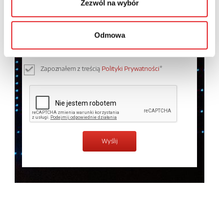
Zezwól na wybór
Wyrażam zgodę na przetwarzanie moich danych
osobowych przez Relpol S.A. Więcej informacji na
Odmowa
temat przetwarzania danych osobowych w
Polityce
prywatności.
*
Zapoznałem z treścią
Polityki Prywatności
*