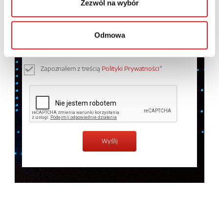
Zezwól na wybór
Wyrażam zgodę na przetwarzanie moich danych
osobowych przez Relpol S.A. Więcej informacji na
Odmowa
temat przetwarzania danych osobowych w
Polityce
prywatności.
*
Zapoznałem z treścią
Polityki Prywatności
*