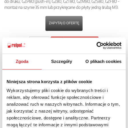
do druku; GZP80 (push-in), GZ80, GZT80, GZM80, GZS80, GZF80 -
montaż na szynie 35 mm lub przykręcane do płyty jedną śrubą M3.
ZAPYTAJ O OFERTĘ
POBIERZ
KARTĘ PRODUKTU
Zgoda
Szczegóły
O plikach cookies
POWRÓT
Niniejsza strona korzysta z plików cookie
Wykorzystujemy pliki cookie do wybranych treści i
Zapytaj o szczegóły oferty
reklam, aby oferować funkcje społecznościowe i
analizować ruch w naszych witrynach. Informacje o tym,
Imię i nazwisko: *
jak korzystać z naszej witryny, udostępniać
społecznościowe, dostępne i analityczne. Partnerzy
mogą łączyć te informacje z innymi podstawowymi