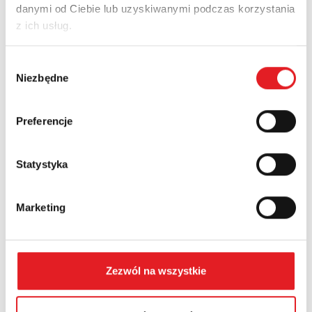
danymi od Ciebie lub uzyskiwanymi podczas korzystania
Adres e-mail: *
z ich usług.
Wybór
Nazwa firmy:
Niezbędne
zgody
Preferencje
Numer telefonu:
Statystyka
Województwo:
Marketing
Treść: *
Zezwól na wszystkie