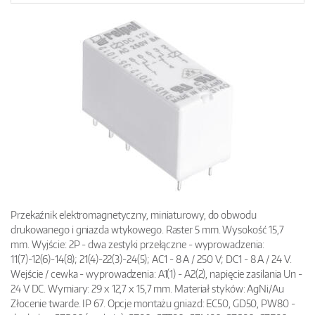
Przekaźnik elektromagnetyczny, miniaturowy, do obwodu
drukowanego i gniazda wtykowego. Raster 5 mm. Wysokość 15,7
mm. Wyjście: 2P - dwa zestyki przełączne - wyprowadzenia:
11(7)-12(6)-14(8); 21(4)-22(3)-24(5); AC1 - 8 A / 250 V; DC1 - 8 A / 24 V.
Wejście / cewka - wyprowadzenia: A1(1) - A2(2), napięcie zasilania Un -
24 V DC. Wymiary: 29 x 12,7 x 15,7 mm. Materiał styków: AgNi/Au
Złocenie twarde. IP 67. Opcje montażu gniazd: EC50, GD50, PW80 -