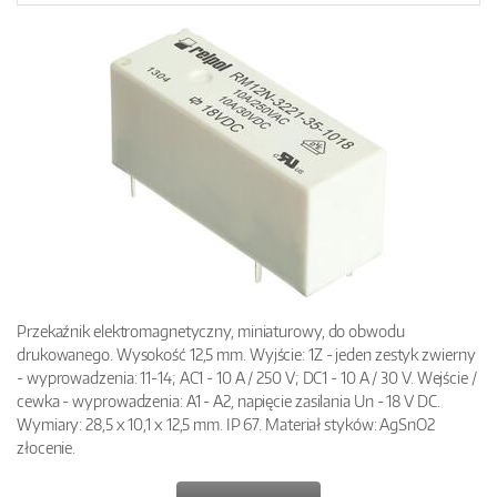
Przekaźnik elektromagnetyczny, miniaturowy, do obwodu
drukowanego. Wysokość 12,5 mm. Wyjście: 1Z - jeden zestyk zwierny
- wyprowadzenia: 11-14; AC1 - 10 A / 250 V; DC1 - 10 A / 30 V. Wejście /
cewka - wyprowadzenia: A1 - A2, napięcie zasilania Un - 18 V DC.
Wymiary: 28,5 x 10,1 x 12,5 mm. IP 67. Materiał styków: AgSnO2
złocenie.