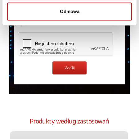
temat przetwarzania danych osobowych w
Polityce
prywatności.
*
Odmowa
Zapoznałem z treścią
Polityki Prywatności
*
Produkty według zastosowań