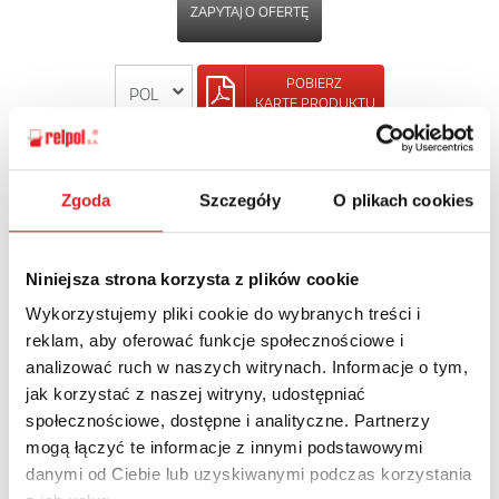
ZAPYTAJ O OFERTĘ
POBIERZ
KARTĘ PRODUKTU
POWRÓT
Zgoda
Szczegóły
O plikach cookies
Niniejsza strona korzysta z plików cookie
Zapytaj o szczegóły oferty
Wykorzystujemy pliki cookie do wybranych treści i
reklam, aby oferować funkcje społecznościowe i
Imię i nazwisko: *
analizować ruch w naszych witrynach. Informacje o tym,
jak korzystać z naszej witryny, udostępniać
społecznościowe, dostępne i analityczne. Partnerzy
Adres e-mail: *
mogą łączyć te informacje z innymi podstawowymi
danymi od Ciebie lub uzyskiwanymi podczas korzystania