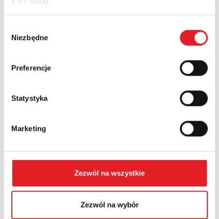
z ich usług.
Nazwa firmy:
Wybór
Niezbędne
zgody
Numer telefonu:
Preferencje
Województwo:
Statystyka
Marketing
Treść: *
Zezwól na wszystkie
Zezwól na wybór
Wyrażam zgodę na przetwarzanie moich danych
osobowych przez Relpol S.A. Więcej informacji na