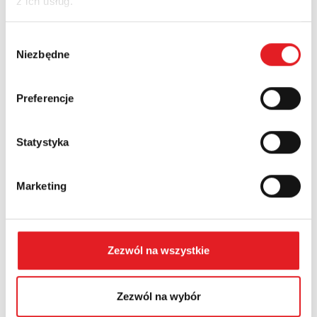
z ich usług.
Nazwa firmy:
Wybór
Niezbędne
zgody
Numer telefonu:
Preferencje
Województwo:
Statystyka
Marketing
Treść: *
Zezwól na wszystkie
Zezwól na wybór
Wyrażam zgodę na przetwarzanie moich danych
osobowych przez Relpol S.A. Więcej informacji na