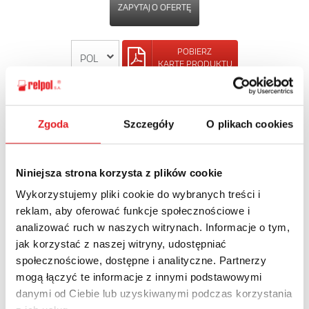
ZAPYTAJ O OFERTĘ
POBIERZ
KARTĘ PRODUKTU
POWRÓT
Zgoda
Szczegóły
O plikach cookies
Niniejsza strona korzysta z plików cookie
Zapytaj o szczegóły oferty
Wykorzystujemy pliki cookie do wybranych treści i
reklam, aby oferować funkcje społecznościowe i
Imię i nazwisko: *
analizować ruch w naszych witrynach. Informacje o tym,
jak korzystać z naszej witryny, udostępniać
społecznościowe, dostępne i analityczne. Partnerzy
Adres e-mail: *
mogą łączyć te informacje z innymi podstawowymi
danymi od Ciebie lub uzyskiwanymi podczas korzystania