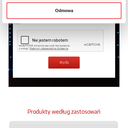
temat przetwarzania danych osobowych w
Polityce
prywatności.
*
Odmowa
Zapoznałem z treścią
Polityki Prywatności
*
Produkty według zastosowań