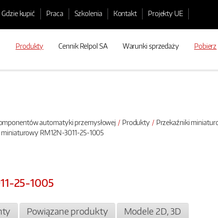
Gdzie kupić
Praca
Szkolenia
Kontakt
Projekty UE
Produkty
Cennik Relpol SA
Warunki sprzedaży
Pobierz
 komponentów automatyki przemysłowej
Produkty
Przekaźniki miniatu
k miniaturowy RM12N-3011-25-1005
11-25-1005
ty
Powiązane produkty
Modele 2D, 3D