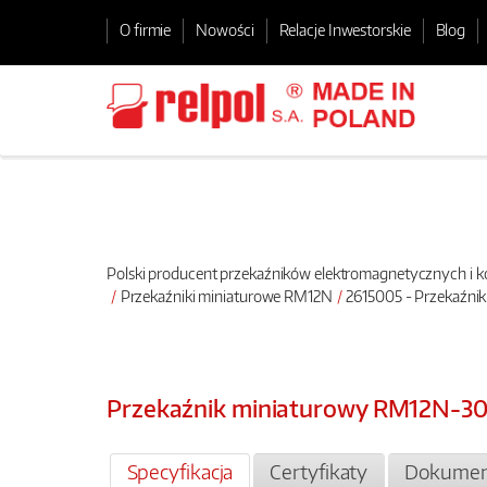
O firmie
Nowości
Relacje Inwestorskie
Blog
Polski producent przekaźników elektromagnetycznych i
Przekaźniki miniaturowe RM12N
2615005 - Przekaźni
Przekaźnik miniaturowy RM12N-30
Specyfikacja
Certyfikaty
Dokumen