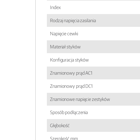
Index
Rodzaj napięcia zasilania
Napięcie cewki
Materiał styków
Konfiguracja styków
Znamionowy prąd AC1
Znamionowy prąd DC1
Znamionowe napięcie zestyków
Sposób podłączenia
Głębokość
Szerokość mm