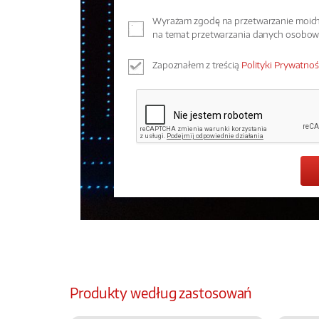
Wyrażam zgodę na przetwarzanie moich 
na temat przetwarzania danych osobo
Zapoznałem z treścią
Polityki Prywatnoś
Produkty według zastosowań