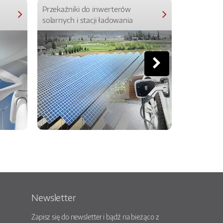
Przekaźniki do inwerterów
Przekaźniki
solarnych i stacji ładowania
Newsletter
Zapisz się do newsletter i bądź na bieżąco z