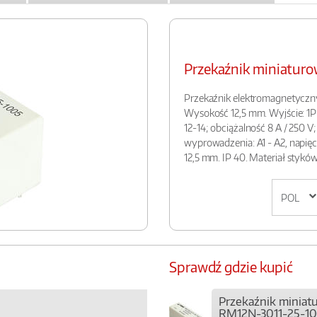
Przekaźnik miniatur
Przekaźnik elektromagnetyczn
Wysokość 12,5 mm. Wyjście: 1P 
12-14; obciążalność 8 A / 250 V;
wyprowadzenia: A1 - A2, napięci
12,5 mm. IP 40. Materiał stykó
Sprawdź gdzie kupić
Przekaźnik miniat
RM12N-3011-25-1