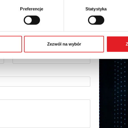
Preferencje
Statystyka
 szczegóły oferty
Adres e-mail: *
Zezwól na wybór
Z
Numer telefonu: