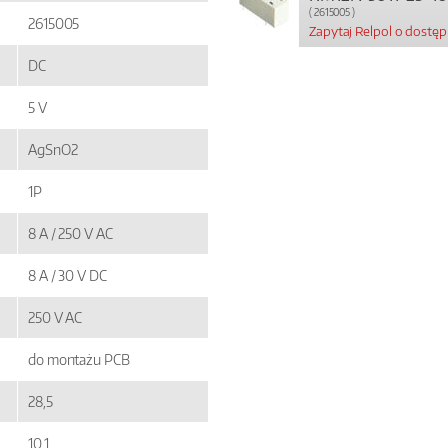
( 2615005 )
2615005
Zapytaj Relpol o dostę
DC
5 V
AgSnO2
1P
8 A / 250 V AC
8 A / 30 V DC
250 V AC
do montażu PCB
28,5
10,1