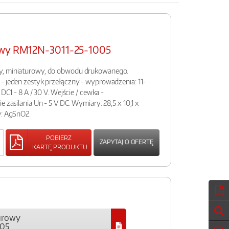
owy RM12N-3011-25-1005
y, miniaturowy, do obwodu drukowanego.
- jeden zestyk przełączny - wyprowadzenia: 11-
 DC1 - 8 A / 30 V. Wejście / cewka -
e zasilania Un - 5 V DC. Wymiary: 28,5 x 10,1 x
w: AgSnO2.
POBIERZ
ZAPYTAJ O OFERTĘ
KARTĘ PRODUKTU
urowy
005