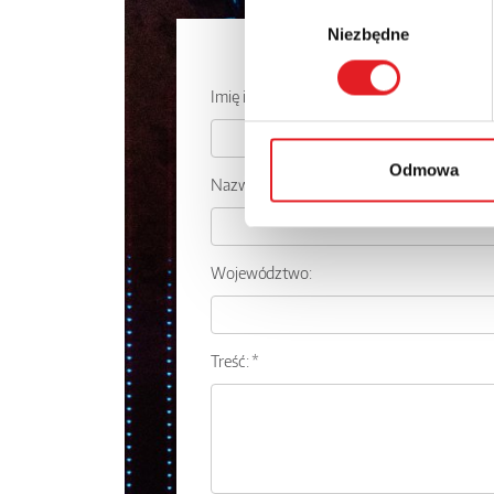
Wybór
Niezbędne
zgody
Zapytaj o
Imię i nazwisko: *
Odmowa
Nazwa firmy:
Województwo:
Treść: *