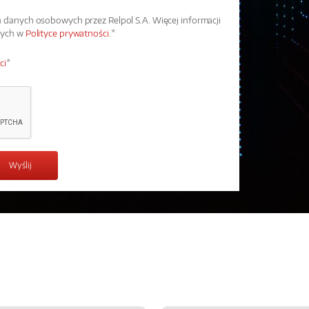
danych osobowych przez Relpol S.A. Więcej informacji
wych w
Polityce prywatności.
*
ci
*