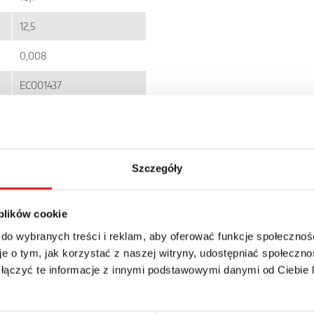
12,5
0,008
EC001437
5900005255991
RM12N
Szczegóły
IP 40
14.59zł + 23% VAT
 plików cookie
 do wybranych treści i reklam, aby oferować funkcje społecznoś
e o tym, jak korzystać z naszej witryny, udostępniać społeczno
 łączyć te informacje z innymi podstawowymi danymi od Ciebie