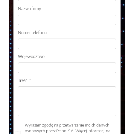
Nazwa firmy:
Numer telefonu:
Województwo:
Treść: *
Wyrażam zgodę na przetwarzanie moich danych
osobowych przez Relpol S.A. Więcej informacji na