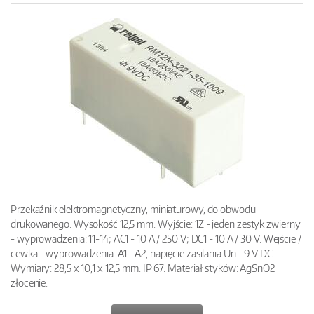
Przekaźnik elektromagnetyczny, miniaturowy, do obwodu
drukowanego. Wysokość 12,5 mm. Wyjście: 1Z - jeden zestyk zwierny
- wyprowadzenia: 11-14; AC1 - 10 A / 250 V; DC1 - 10 A / 30 V. Wejście /
cewka - wyprowadzenia: A1 - A2, napięcie zasilania Un - 9 V DC.
Wymiary: 28,5 x 10,1 x 12,5 mm. IP 67. Materiał styków: AgSnO2
złocenie.