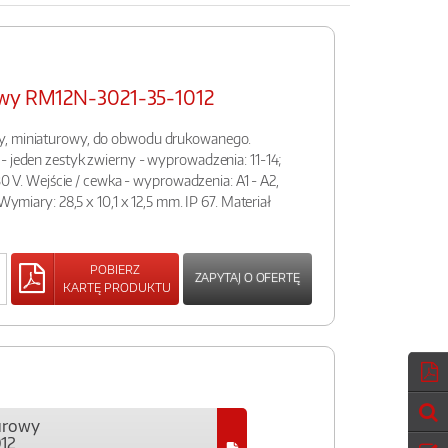
owy RM12N-3021-35-1012
y, miniaturowy, do obwodu drukowanego.
- jeden zestyk zwierny - wyprowadzenia: 11-14;
 30 V. Wejście / cewka - wyprowadzenia: A1 - A2,
 Wymiary: 28,5 x 10,1 x 12,5 mm. IP 67. Materiał
POBIERZ
ZAPYTAJ O OFERTĘ
KARTĘ PRODUKTU
urowy
12