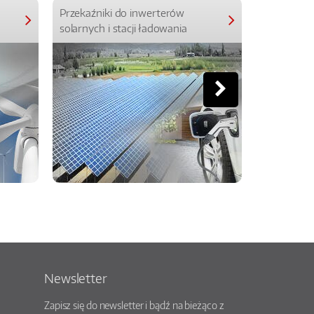
Przekaźniki do inwerterów
Przekaźniki
solarnych i stacji ładowania
Newsletter
Zapisz się do newsletter i bądź na bieżąco z