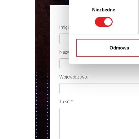
Wybór
Niezbędne
zgody
Zapytaj o
Imię i nazwisko: *
Odmowa
Nazwa firmy:
Województwo:
Treść: *