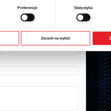
Preferencje
Statystyka
 szczegóły oferty
Adres e-mail: *
Zezwól na wybór
Z
Numer telefonu: