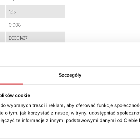
12,5
0,008
EC001437
5900005256165
RM12N
Szczegóły
IP 67
14.59zł + 23% VAT
 plików cookie
 do wybranych treści i reklam, aby oferować funkcje społecznoś
e o tym, jak korzystać z naszej witryny, udostępniać społeczno
 łączyć te informacje z innymi podstawowymi danymi od Ciebie