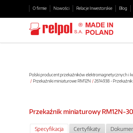
O firmie
Nowości
Relacje Inwestorskie
Blog
Polski producent przekaźników elektromagnetycznych i
Przekaźniki miniaturowe RM12N
2614938 - Przekaźni
Przekaźnik miniaturowy RM12N-30
Specyfikacja
Certyfikaty
Dokumen