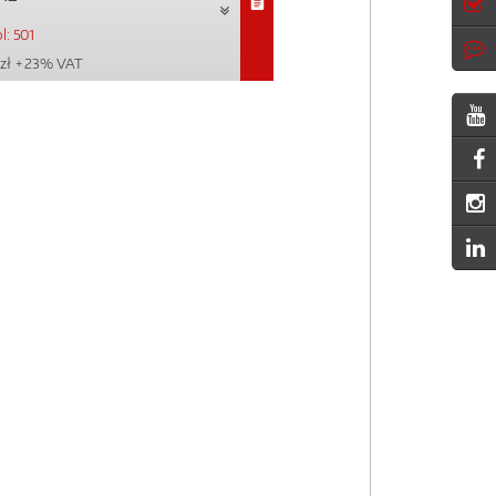
l: 501
zł
+ 23% VAT