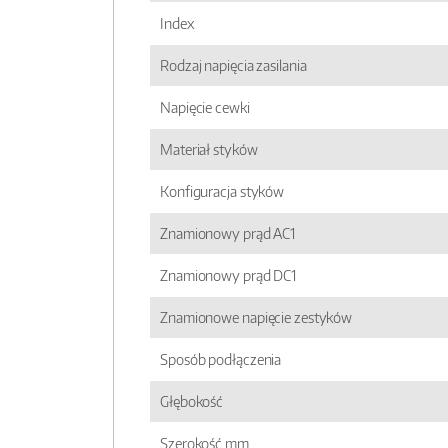
Index
Rodzaj napięcia zasilania
Napięcie cewki
Materiał styków
Konfiguracja styków
Znamionowy prąd AC1
Znamionowy prąd DC1
Znamionowe napięcie zestyków
Sposób podłączenia
Głębokość
Szerokość mm