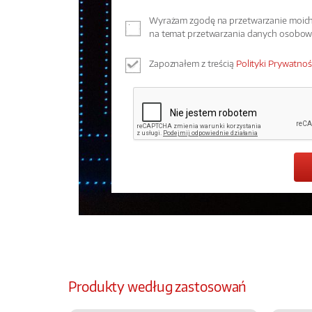
Wyrażam zgodę na przetwarzanie moich 
na temat przetwarzania danych osobo
Zapoznałem z treścią
Polityki Prywatnoś
Produkty według zastosowań