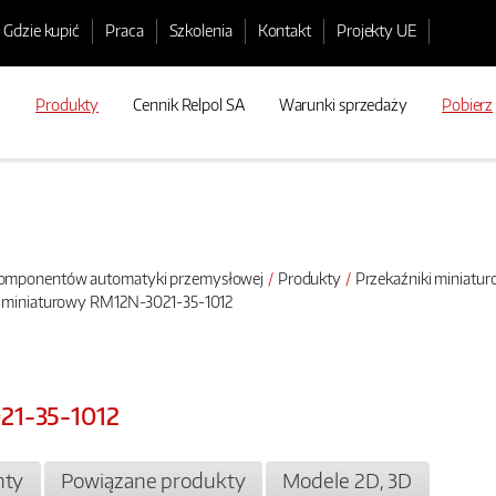
Gdzie kupić
Praca
Szkolenia
Kontakt
Projekty UE
Produkty
Cennik Relpol SA
Warunki sprzedaży
Pobierz
 komponentów automatyki przemysłowej
Produkty
Przekaźniki miniatu
k miniaturowy RM12N-3021-35-1012
21-35-1012
ty
Powiązane produkty
Modele 2D, 3D