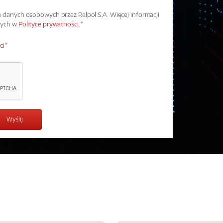
danych osobowych przez Relpol S.A. Więcej informacji
wych w
Polityce prywatności.
*
ci
*