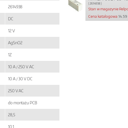
( 2614938 )
2614938
Stan w magazynie Relpo
Cena katalogowa
14.59 
DC
12 V
AgSnO2
1Z
10 A / 250 V AC
10 A / 30 V DC
250 V AC
do montażu PCB
28,5
10,1