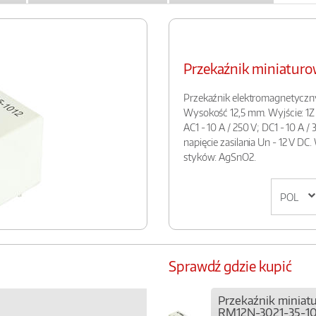
Przekaźnik miniatur
Przekaźnik elektromagnetyczn
Wysokość 12,5 mm. Wyjście: 1Z 
AC1 - 10 A / 250 V; DC1 - 10 A /
napięcie zasilania Un - 12 V DC.
styków: AgSnO2.
Sprawdź gdzie kupić
Przekaźnik miniat
RM12N-3021-35-10