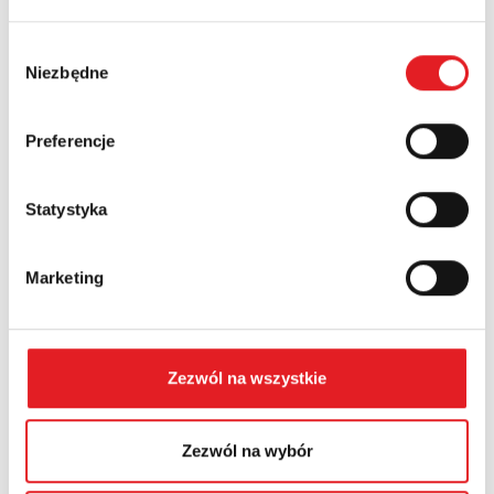
Nazwa firmy:
Wybór
Niezbędne
zgody
Numer telefonu:
Preferencje
Województwo:
Statystyka
Treść: *
Marketing
Zezwól na wszystkie
Wyrażam zgodę na przetwarzanie moich danych
Zezwól na wybór
osobowych przez Relpol S.A. Więcej informacji na
temat przetwarzania danych osobowych w
Polityce