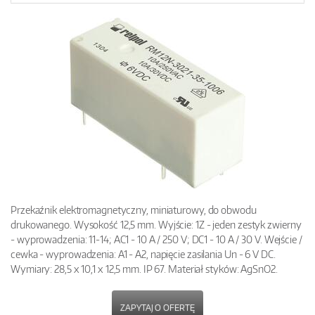
Przekaźnik elektromagnetyczny, miniaturowy, do obwodu
drukowanego. Wysokość 12,5 mm. Wyjście: 1Z - jeden zestyk zwierny
- wyprowadzenia: 11-14; AC1 - 10 A / 250 V; DC1 - 10 A / 30 V. Wejście /
cewka - wyprowadzenia: A1 - A2, napięcie zasilania Un - 6 V DC.
Wymiary: 28,5 x 10,1 x 12,5 mm. IP 67. Materiał styków: AgSnO2.
ZAPYTAJ O OFERTĘ