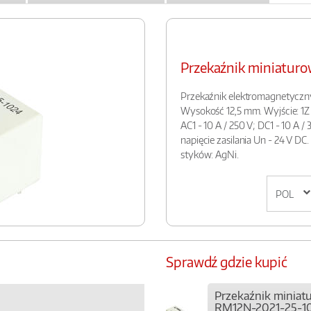
Przekaźnik miniatu
Przekaźnik elektromagnetyczn
Wysokość 12,5 mm. Wyjście: 1Z 
AC1 - 10 A / 250 V; DC1 - 10 A /
napięcie zasilania Un - 24 V DC.
styków: AgNi.
Sprawdź gdzie kupić
Przekaźnik miniat
RM12N-2021-25-1