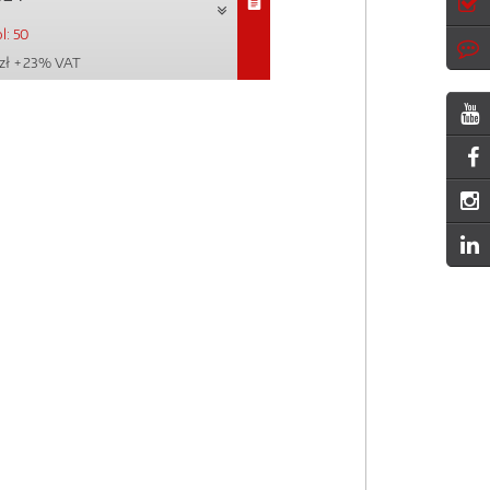
l: 50
zł
+ 23% VAT