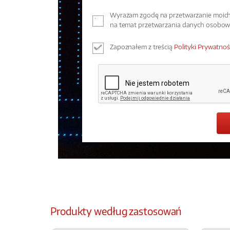
Wyrażam zgodę na przetwarzanie moich 
na temat przetwarzania danych osobo
Zapoznałem z treścią
Polityki Prywatnoś
Produkty według zastosowań