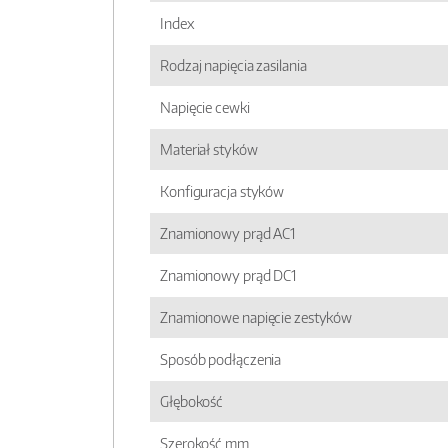
Index
Rodzaj napięcia zasilania
Napięcie cewki
Materiał styków
Konfiguracja styków
Znamionowy prąd AC1
Znamionowy prąd DC1
Znamionowe napięcie zestyków
Sposób podłączenia
Głębokość
Szerokość mm