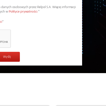
danych osobowych przez Relpol S.A. Więcej informacji
wych w
Polityce prywatności.
*
ci
*