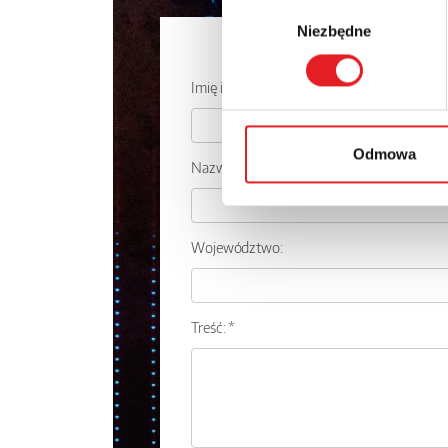
Wybór
Niezbędne
zgody
Zapytaj o
Imię i nazwisko: *
Odmowa
Nazwa firmy:
Województwo:
Treść: *