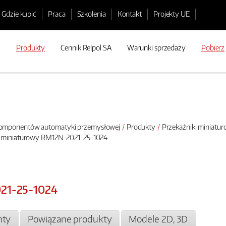
Gdzie kupić
Praca
Szkolenia
Kontakt
Projekty UE
Produkty
Cennik Relpol SA
Warunki sprzedaży
Pobierz
 komponentów automatyki przemysłowej
Produkty
Przekaźniki miniatu
k miniaturowy RM12N-2021-25-1024
021-25-1024
ty
Powiązane produkty
Modele 2D, 3D