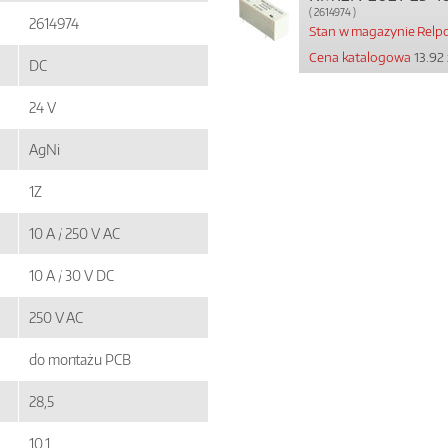
( 2614974 )
2614974
Stan w magazynie Relpo
Cena katalogowa
13.92 
DC
24 V
AgNi
1Z
10 A / 250 V AC
10 A / 30 V DC
250 V AC
do montażu PCB
28,5
10,1