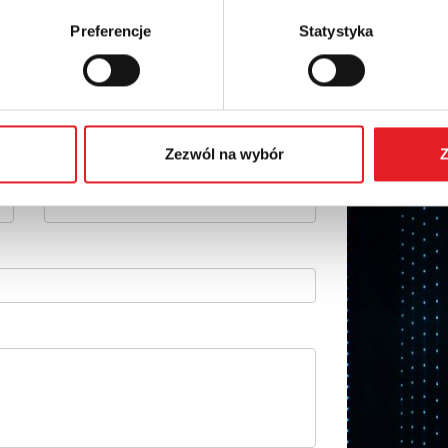
Preferencje
Statystyka
 szczegóły oferty
Adres e-mail: *
Zezwól na wybór
Z
Numer telefonu: