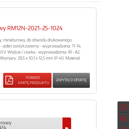
rowy RM12N-2021-25-1024
y, miniaturowy, do obwodu drukowanego.
- jeden zestyk zwierny - wyprowadzenia: 11-14;
 30 V. Wejście / cewka - wyprowadzenia: A1 - A2,
 Wymiary: 28,5 x 10,1 x 12,5 mm. IP 40. Materiał
POBIERZ
ZAPYTAJ O OFERTĘ
KARTĘ PRODUKTU
urowy
024