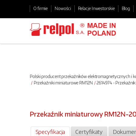
O firmie
Nowości
Relacje Inwestorskie
Blog
Polski producent przekaźników elektromagnetycznych i
Przekaźniki miniaturowe RM12N
2614974 - Przekaźni
Przekaźnik miniaturowy RM12N-2
Specyfikacja
Certyfikaty
Dokumen