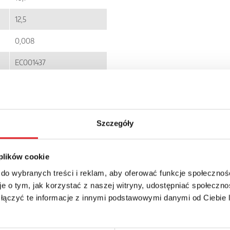
12,5
0,008
EC001437
5900005255939
RM12N
Szczegóły
IP 40
13.92zł + 23% VAT
 plików cookie
 do wybranych treści i reklam, aby oferować funkcje społecznoś
e o tym, jak korzystać z naszej witryny, udostępniać społeczno
 łączyć te informacje z innymi podstawowymi danymi od Ciebie