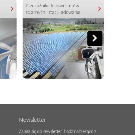
Przekaźniki do inwerterów
Przekaźniki
solarnych i stacji ładowania
Newsletter
Zapisz się do newsletter i bądź na bieżąco z