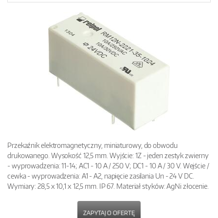
Przekaźnik elektromagnetyczny, miniaturowy, do obwodu
drukowanego. Wysokość 12,5 mm. Wyjście: 1Z - jeden zestyk zwierny
- wyprowadzenia: 11-14; AC1 - 10 A / 250 V; DC1 - 10 A / 30 V. Wejście /
cewka - wyprowadzenia: A1 - A2, napięcie zasilania Un - 24 V DC.
Wymiary: 28,5 x 10,1 x 12,5 mm. IP 67. Materiał styków: AgNi złocenie.
ZAPYTAJ O OFERTĘ