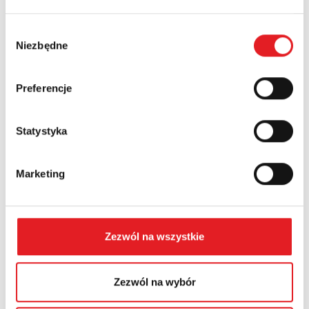
Nazwa firmy:
Wybór
Niezbędne
zgody
Numer telefonu:
Preferencje
Województwo:
Statystyka
Treść: *
Marketing
Zezwól na wszystkie
Wyrażam zgodę na przetwarzanie moich danych
Zezwól na wybór
osobowych przez Relpol S.A. Więcej informacji na
temat przetwarzania danych osobowych w
Polityce