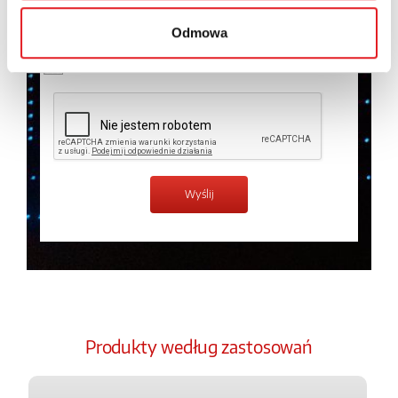
temat przetwarzania danych osobowych w
Polityce
prywatności.
*
Odmowa
Zapoznałem z treścią
Polityki Prywatności
*
Produkty według zastosowań