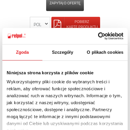
ZAPYTAJ O OFERTĘ
POBIERZ
KARTĘ PRODUKTU
POWRÓT
Zgoda
Szczegóły
O plikach cookies
Niniejsza strona korzysta z plików cookie
Zapytaj o szczegóły oferty
Wykorzystujemy pliki cookie do wybranych treści i
reklam, aby oferować funkcje społecznościowe i
Imię i nazwisko: *
analizować ruch w naszych witrynach. Informacje o tym,
jak korzystać z naszej witryny, udostępniać
społecznościowe, dostępne i analityczne. Partnerzy
Adres e-mail: *
mogą łączyć te informacje z innymi podstawowymi
danymi od Ciebie lub uzyskiwanymi podczas korzystania