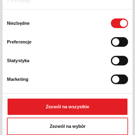
z ich usług.
Nazwa firmy:
Wybór
Niezbędne
zgody
Numer telefonu:
Preferencje
Województwo:
Statystyka
Marketing
Treść: *
Zezwól na wszystkie
Zezwól na wybór
Wyrażam zgodę na przetwarzanie moich danych
osobowych przez Relpol S.A. Więcej informacji na