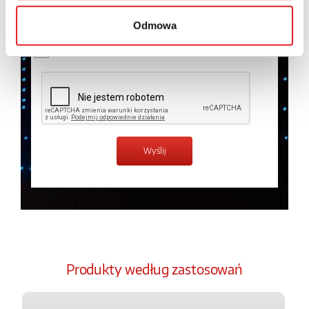
temat przetwarzania danych osobowych w
Polityce
prywatności.
*
Odmowa
Zapoznałem z treścią
Polityki Prywatności
*
Produkty według zastosowań