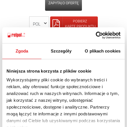
ZAPYTAJ O OFERTĘ
POBIERZ
KARTĘ PRODUKTU
POWRÓT
Zgoda
Szczegóły
O plikach cookies
Niniejsza strona korzysta z plików cookie
Zapytaj o szczegóły oferty
Wykorzystujemy pliki cookie do wybranych treści i
reklam, aby oferować funkcje społecznościowe i
Imię i nazwisko: *
analizować ruch w naszych witrynach. Informacje o tym,
jak korzystać z naszej witryny, udostępniać
społecznościowe, dostępne i analityczne. Partnerzy
Adres e-mail: *
mogą łączyć te informacje z innymi podstawowymi
danymi od Ciebie lub uzyskiwanymi podczas korzystania