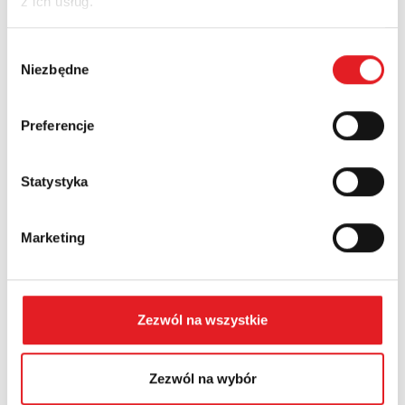
z ich usług.
Nazwa firmy:
Wybór
Niezbędne
zgody
Numer telefonu:
Preferencje
Województwo:
Statystyka
Marketing
Treść: *
Zezwól na wszystkie
Zezwól na wybór
Wyrażam zgodę na przetwarzanie moich danych
osobowych przez Relpol S.A. Więcej informacji na