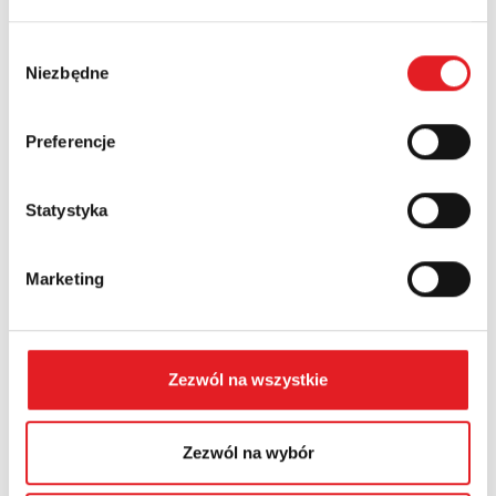
Nazwa firmy:
Wybór
Niezbędne
zgody
Numer telefonu:
Preferencje
Województwo:
Statystyka
Treść: *
Marketing
Zezwól na wszystkie
Wyrażam zgodę na przetwarzanie moich danych
Zezwól na wybór
osobowych przez Relpol S.A. Więcej informacji na
temat przetwarzania danych osobowych w
Polityce