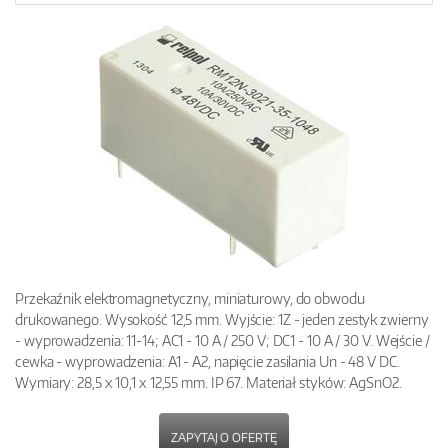
Przekaźnik elektromagnetyczny, miniaturowy, do obwodu
drukowanego. Wysokość 12,5 mm. Wyjście: 1Z - jeden zestyk zwierny
- wyprowadzenia: 11-14; AC1 - 10 A / 250 V; DC1 - 10 A / 30 V. Wejście /
cewka - wyprowadzenia: A1 - A2, napięcie zasilania Un - 48 V DC.
Wymiary: 28,5 x 10,1 x 12,55 mm. IP 67. Materiał styków: AgSnO2.
ZAPYTAJ O OFERTĘ