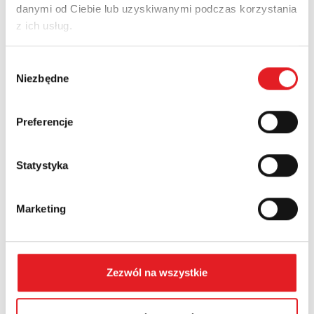
danymi od Ciebie lub uzyskiwanymi podczas korzystania
Adres e-mail: *
z ich usług.
Wybór
Nazwa firmy:
Niezbędne
zgody
Preferencje
Numer telefonu:
Statystyka
Województwo:
Marketing
Treść: *
Zezwól na wszystkie