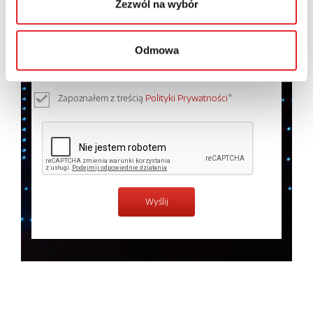
Zezwól na wybór
Wyrażam zgodę na przetwarzanie moich danych
osobowych przez Relpol S.A. Więcej informacji na
Odmowa
temat przetwarzania danych osobowych w
Polityce
prywatności.
*
Zapoznałem z treścią
Polityki Prywatności
*