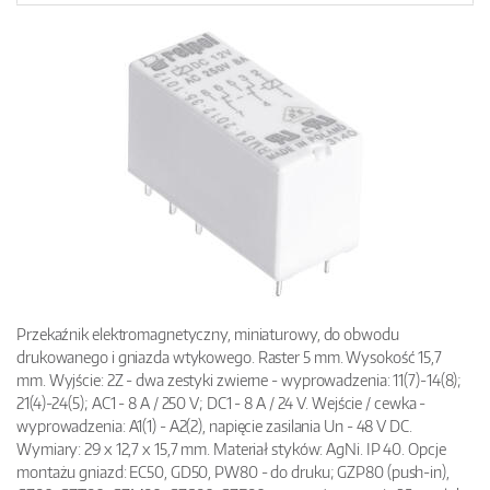
Przekaźnik elektromagnetyczny, miniaturowy, do obwodu
drukowanego i gniazda wtykowego. Raster 5 mm. Wysokość 15,7
mm. Wyjście: 2Z - dwa zestyki zwierne - wyprowadzenia: 11(7)-14(8);
21(4)-24(5); AC1 - 8 A / 250 V; DC1 - 8 A / 24 V. Wejście / cewka -
wyprowadzenia: A1(1) - A2(2), napięcie zasilania Un - 48 V DC.
Wymiary: 29 x 12,7 x 15,7 mm. Materiał styków: AgNi. IP 40. Opcje
montażu gniazd: EC50, GD50, PW80 - do druku; GZP80 (push-in),