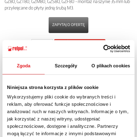
GZ80, GZT80, GZM80, GZS80, GZF80 - montaż na szynie 35 mm lub
przykręcane do płyty jedną śrubą M3.
ZAPYTAJ O OFERTĘ
POBIERZ
KARTĘ PRODUKTU
Zgoda
Szczegóły
O plikach cookies
POWRÓT
Niniejsza strona korzysta z plików cookie
Wykorzystujemy pliki cookie do wybranych treści i
Zapytaj o szczegóły oferty
reklam, aby oferować funkcje społecznościowe i
analizować ruch w naszych witrynach. Informacje o tym,
Imię i nazwisko: *
jak korzystać z naszej witryny, udostępniać
społecznościowe, dostępne i analityczne. Partnerzy
mogą łączyć te informacje z innymi podstawowymi