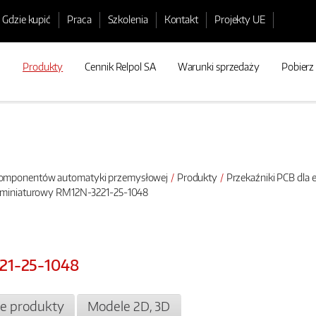
Gdzie kupić
Praca
Szkolenia
Kontakt
Projekty UE
Produkty
Cennik Relpol SA
Warunki sprzedaży
Pobierz
 komponentów automatyki przemysłowej
Produkty
Przekaźniki PCB dla e
k miniaturowy RM12N-3221-25-1048
21-25-1048
e produkty
Modele 2D, 3D