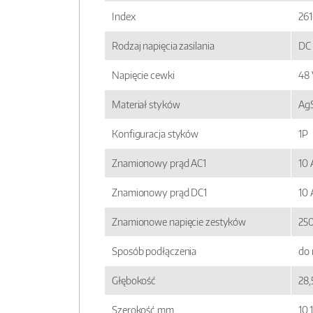
Index
261
Rodzaj napięcia zasilania
DC
Napięcie cewki
48 
Materiał styków
AgS
Konfiguracja styków
1P
Znamionowy prąd AC1
10 
Znamionowy prąd DC1
10 
Znamionowe napięcie zestyków
250
Sposób podłączenia
do
Głębokość
28,
Szerokość mm
10,1