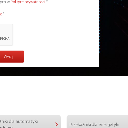
wych w
Polityce prywatności.
*
ci
*
źniki dla automatyki
Przekaźniki dla energetyki
słowej