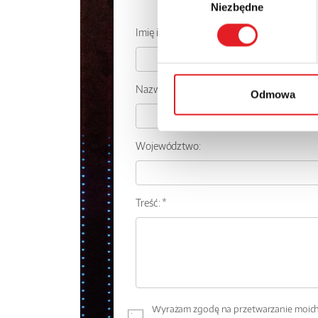
Zapytaj o
Niezbędne
zgody
Imię i nazwisko: *
Nazwa firmy:
Odmowa
Województwo:
Treść: *
Wyrażam zgodę na przetwarzanie moich 