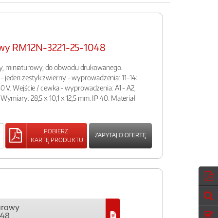
owy RM12N-3221-25-1048
y, miniaturowy, do obwodu drukowanego.
- jeden zestyk zwierny - wyprowadzenia: 11-14;
 30 V. Wejście / cewka - wyprowadzenia: A1 - A2,
 Wymiary: 28,5 x 10,1 x 12,5 mm. IP 40. Materiał
POBIERZ
ZAPYTAJ O OFERTĘ
KARTĘ PRODUKTU
urowy
048