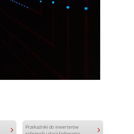
Przekaźniki do inwerterów
Przekaźniki
solarnych i stacji ładowania