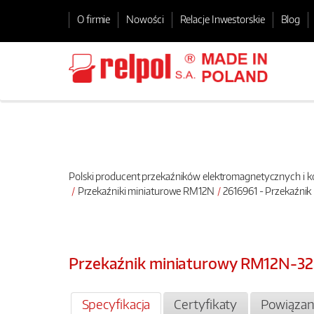
O firmie
Nowości
Relacje Inwestorskie
Blog
Polski producent przekaźników elektromagnetycznych i
Przekaźniki miniaturowe RM12N
2616961 - Przekaźni
Przekaźnik miniaturowy RM12N-32
Specyfikacja
Certyfikaty
Powiązan