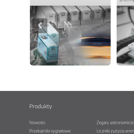
Produkty
Nowości
Zegary astronomiczn
Przekaźniki sygnałowe
Liczniki zużycia ener