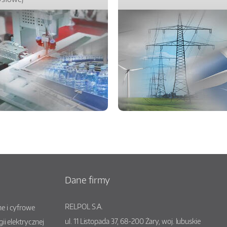
Dane firmy
RELPOL S.A.
e i cyfrowe
ul.
11 Listopada 37
,
68-200
Żary
, woj.
lubuskie
gii elektrycznej