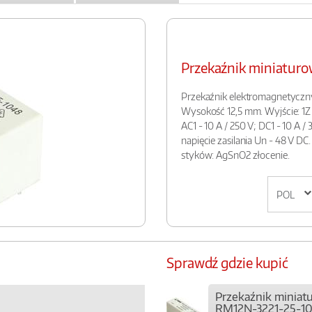
Przekaźnik miniatur
Przekaźnik elektromagnetyczn
Wysokość 12,5 mm. Wyjście: 1Z 
AC1 - 10 A / 250 V; DC1 - 10 A /
napięcie zasilania Un - 48 V DC.
styków: AgSnO2 złocenie.
Sprawdź gdzie kupić
Przekaźnik miniat
RM12N-3221-25-1