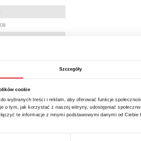
5
008
001437
12N
40
Szczegóły
28zł + 23% VAT
 plików cookie
 do wybranych treści i reklam, aby oferować funkcje społecznoś
e o tym, jak korzystać z naszej witryny, udostępniać społeczno
 łączyć te informacje z innymi podstawowymi danymi od Ciebie