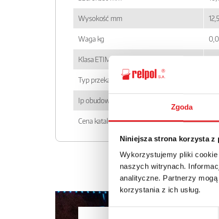
Wysokość mm
12,
Waga kg
0,
Klasa ETIM
EC
Typ przekaźnika
RM
Ip obudowy
IP 
Zgoda
Cena katalogowa
16.
Niniejsza strona korzysta z
Wykorzystujemy pliki cookie
naszych witrynach. Informacj
analityczne. Partnerzy mogą
korzystania z ich usług.
Wybór