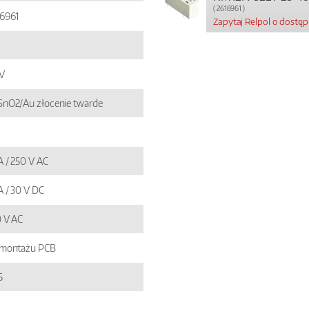
( 2616961 )
6961
Zapytaj Relpol o dostę
V
nO2/Au złocenie twarde
A / 250 V AC
A / 30 V DC
 V AC
 montażu PCB
5