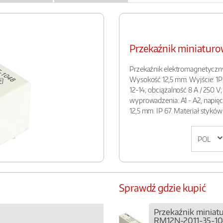
Przekaźnik miniatu
Przekaźnik elektromagnetyczn
Wysokość 12,5 mm. Wyjście: 1P 
12-14; obciążalność 8 A / 250 V;
wyprowadzenia: A1 - A2, napięci
12,5 mm. IP 67. Materiał styków
Sprawdź gdzie kupić
Przekaźnik miniat
RM12N-2011-35-1