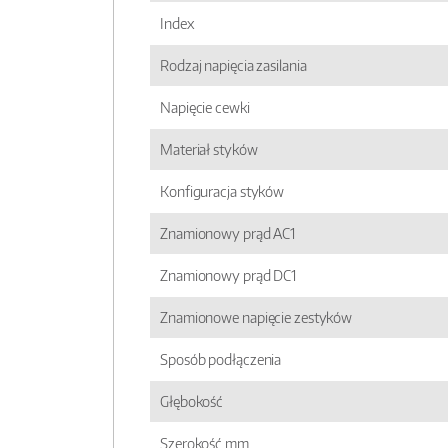
Index
Rodzaj napięcia zasilania
Napięcie cewki
Materiał styków
Konfiguracja styków
Znamionowy prąd AC1
Znamionowy prąd DC1
Znamionowe napięcie zestyków
Sposób podłączenia
Głębokość
Szerokość mm