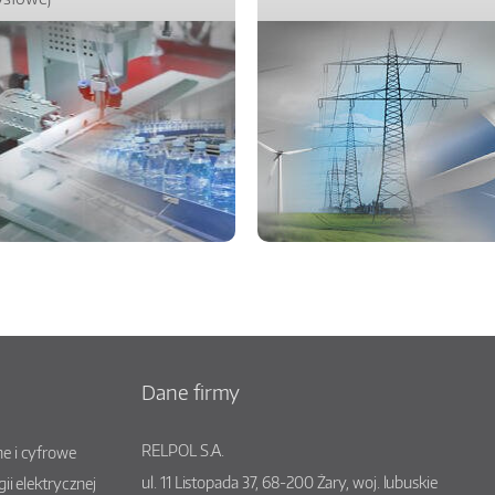
Dane firmy
RELPOL S.A.
e i cyfrowe
ul.
11 Listopada 37
,
68-200
Żary
, woj.
lubuskie
gii elektrycznej