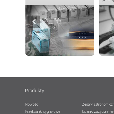
Produkty
Nowości
Zegary astronomiczn
Przekaźniki sygnałowe
Liczniki zużycia ener