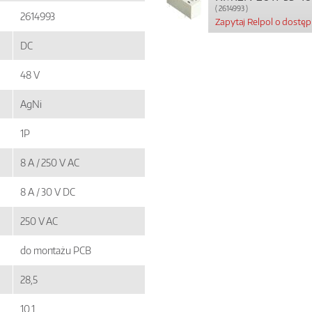
( 2614993 )
2614993
Zapytaj Relpol o dostę
DC
48 V
AgNi
1P
8 A / 250 V AC
8 A / 30 V DC
250 V AC
do montażu PCB
28,5
10,1