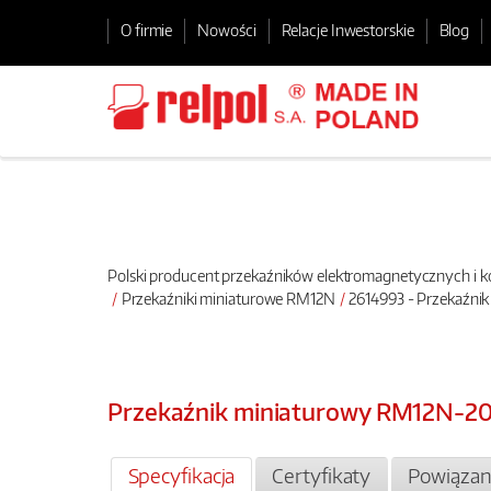
O firmie
Nowości
Relacje Inwestorskie
Blog
Polski producent przekaźników elektromagnetycznych i
Przekaźniki miniaturowe RM12N
2614993 - Przekaźni
Przekaźnik miniaturowy RM12N-20
Specyfikacja
Certyfikaty
Powiązan