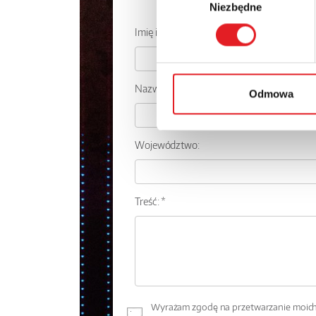
Zapytaj o
Niezbędne
zgody
Imię i nazwisko: *
Nazwa firmy:
Odmowa
Województwo:
Treść: *
Wyrażam zgodę na przetwarzanie moich 