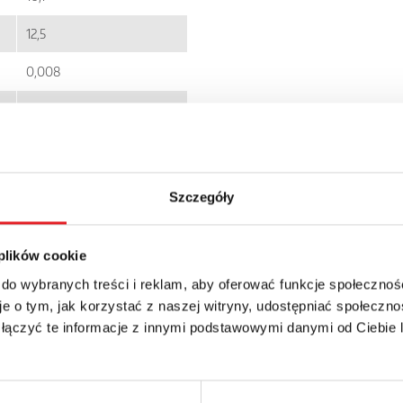
12,5
0,008
EC001437
RM12N
IP 67
Szczegóły
13.92zł + 23% VAT
 plików cookie
 do wybranych treści i reklam, aby oferować funkcje społecznoś
e o tym, jak korzystać z naszej witryny, udostępniać społeczno
 łączyć te informacje z innymi podstawowymi danymi od Ciebie