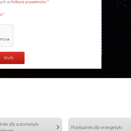
wych w
Polityce prywatności.
*
ci
*
źniki dla automatyki
Przekaźniki dla energetyki
słowej