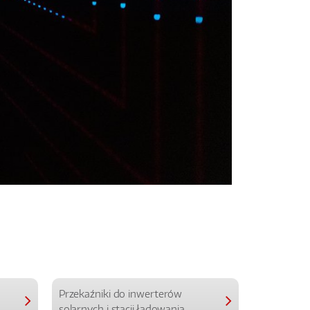
Przekaźniki do inwerterów
Przekaźniki
solarnych i stacji ładowania