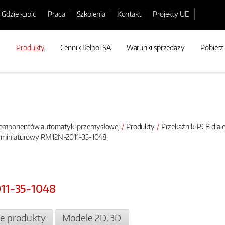
Gdzie kupić
Praca
Szkolenia
Kontakt
Projekty UE
Produkty
Cennik Relpol SA
Warunki sprzedaży
Pobierz
 komponentów automatyki przemysłowej
Produkty
Przekaźniki PCB dla e
k miniaturowy RM12N-2011-35-1048
11-35-1048
e produkty
Modele 2D, 3D