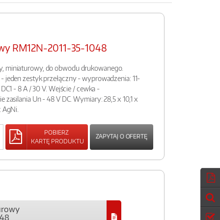
rowy RM12N-2011-35-1048
y, miniaturowy, do obwodu drukowanego.
- jeden zestyk przełączny - wyprowadzenia: 11-
 DC1 - 8 A / 30 V. Wejście / cewka -
e zasilania Un - 48 V DC. Wymiary: 28,5 x 10,1 x
: AgNi.
POBIERZ
ZAPYTAJ O OFERTĘ
KARTĘ PRODUKTU
urowy
048