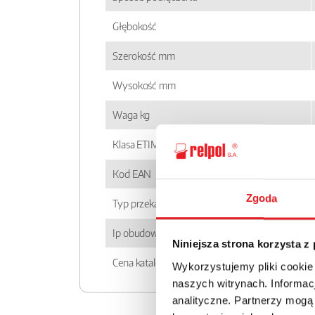
Głębokość
Szerokość mm
Wysokość mm
Waga kg
Klasa ETIM
Kod EAN
Zgoda
Typ przekaźnika
Ip obudowy
Niniejsza strona korzysta z
Cena katalogowa
Wykorzystujemy pliki cookie
naszych witrynach. Informacj
analityczne. Partnerzy mogą