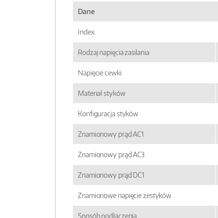
Dane
Index
Rodzaj napięcia zasilania
Napięcie cewki
Materiał styków
Konfiguracja styków
Znamionowy prąd AC1
Znamionowy prąd AC3
Znamionowy prąd DC1
Znamionowe napięcie zestyków
Sposób podłączenia