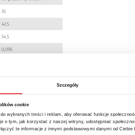
35
42,5
54,5
0,095
EC001437
5900005246890
Szczegóły
R15
IP 40
 plików cookie
101.93zł + 23% VAT
 do wybranych treści i reklam, aby oferować funkcje społecznoś
e o tym, jak korzystać z naszej witryny, udostępniać społeczno
 łączyć te informacje z innymi podstawowymi danymi od Ciebie