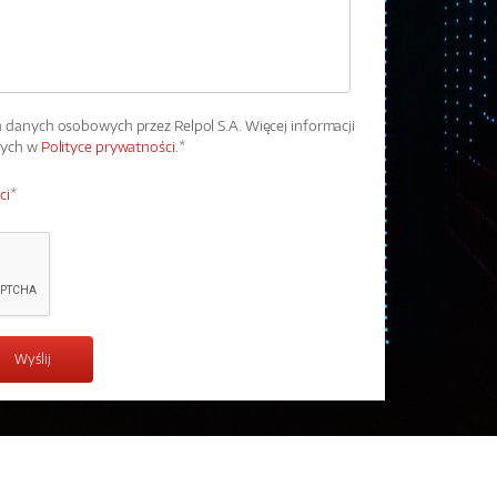
danych osobowych przez Relpol S.A. Więcej informacji
wych w
Polityce prywatności.
*
ci
*