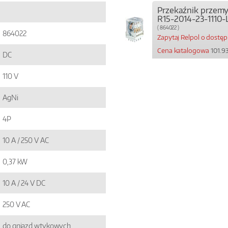
Przekaźnik przem
R15-2014-23-1110-
( 864022 )
864022
Zapytaj Relpol o dostę
Cena katalogowa
101.93
DC
110 V
AgNi
4P
10 A / 250 V AC
0,37 kW
10 A / 24 V DC
250 V AC
do gniazd wtykowych