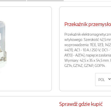
Przekaźnik przemysł
Przekaźnik elektromagnetyczn
wtykowego. Szerokość 42,5 mm. 
wyprowadzenia: 11(3), 12(1), 14(2); 
44(11); AC1 - 10 A / 250 V; DC1 
A1(13) - A2(14), napięcie zasila
Wymiary: 42,5 x 35 x 54,5 mm. 
GZ14, GZ14Z, GZ14P, GOP14.
Sprawdź gdzie kupić