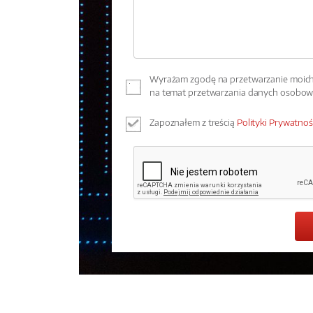
Wyrażam zgodę na przetwarzanie moich 
na temat przetwarzania danych osobo
Zapoznałem z treścią
Polityki Prywatnoś