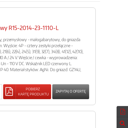
owy R15-2014-23-1110-L
y, przemysłowy - małogabarytowy, do gniazda
Wyjście: 4P - cztery zestyki przełączne -
21(6), 22(4), 24(5); 31(9), 32(7), 34(8); 41(12), 42(10),
- 10 A / 24 V. Wejście / cewka - wyprowadzenia:
nia Un - 110 V DC. Wskaźnik LED czerwony L.
IP 40. Materiał styków: AgNi. Do gniazd: GZ14U,
POBIERZ
ZAPYTAJ O OFERTĘ
KARTĘ PRODUKTU