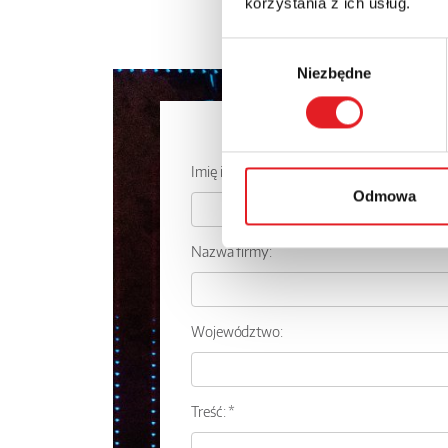
korzystania z ich usług.
Wybór
Niezbędne
zgody
Zapytaj o
Imię i nazwisko: *
Odmowa
Nazwa firmy:
Województwo:
Treść: *