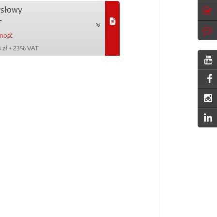
ysłowy
L
pność
 zł
+ 23% VAT