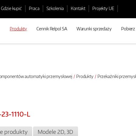
Gdzie kupić
Praca
Szkolenia
Kontakt
Projekty UE
Produkty
Cennik Relpol SA
Warunki sprzedaży
Pobierz
 komponentów automatyki przemysłowej
Produkty
Przekaźniki przemy
-23-1110-L
e produkty
Modele 2D, 3D