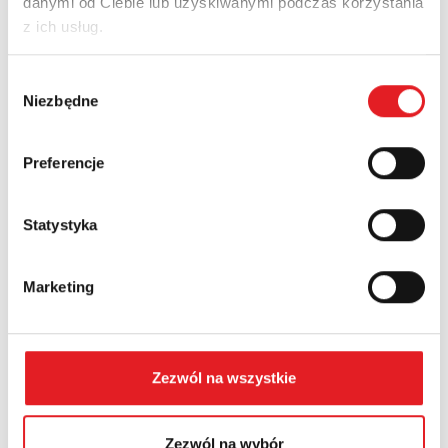
danymi od Ciebie lub uzyskiwanymi podczas korzystania
z ich usług.
Nazwa firmy:
Wybór
Niezbędne
zgody
Numer telefonu:
Preferencje
Statystyka
Województwo:
Marketing
Treść: *
Zezwól na wszystkie
Zezwól na wybór