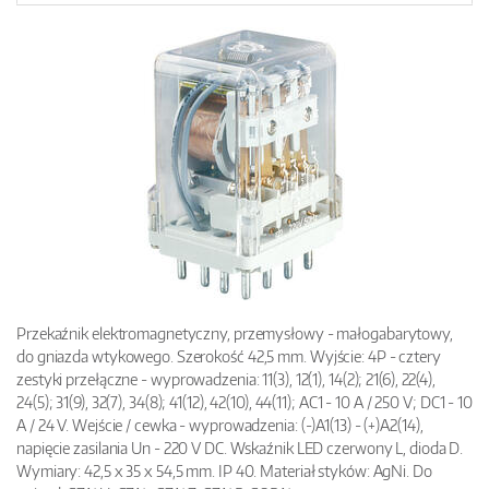
Przekaźnik elektromagnetyczny, przemysłowy - małogabarytowy,
do gniazda wtykowego. Szerokość 42,5 mm. Wyjście: 4P - cztery
zestyki przełączne - wyprowadzenia: 11(3), 12(1), 14(2); 21(6), 22(4),
24(5); 31(9), 32(7), 34(8); 41(12), 42(10), 44(11); AC1 - 10 A / 250 V; DC1 - 10
A / 24 V. Wejście / cewka - wyprowadzenia: (-)A1(13) - (+)A2(14),
napięcie zasilania Un - 220 V DC. Wskaźnik LED czerwony L, dioda D.
Wymiary: 42,5 x 35 x 54,5 mm. IP 40. Materiał styków: AgNi. Do