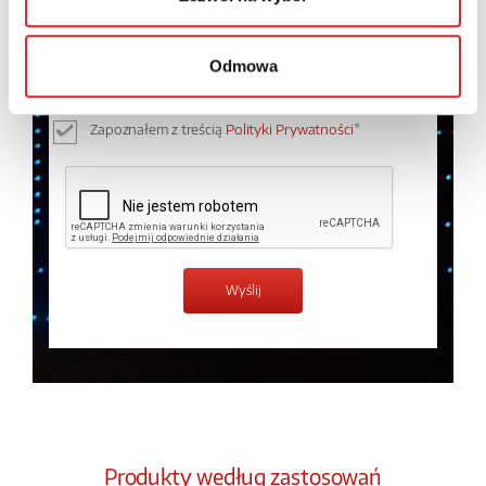
Wyrażam zgodę na przetwarzanie moich danych
osobowych przez Relpol S.A. Więcej informacji na
temat przetwarzania danych osobowych w
Polityce
Odmowa
prywatności.
*
Zapoznałem z treścią
Polityki Prywatności
*
Produkty według zastosowań