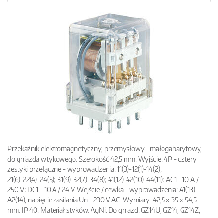
Przekaźnik elektromagnetyczny, przemysłowy - małogabarytowy,
do gniazda wtykowego. Szerokość 42,5 mm. Wyjście: 4P - cztery
zestyki przełączne - wyprowadzenia: 11(3)-12(1)-14(2);
21(6)-22(4)-24(5); 31(9)-32(7)-34(8); 41(12)-42(10)-44(11); AC1 - 10 A /
250 V; DC1 - 10 A / 24 V. Wejście / cewka - wyprowadzenia: A1(13) -
A2(14), napięcie zasilania Un - 230 V AC. Wymiary: 42,5 x 35 x 54,5
mm. IP 40. Materiał styków: AgNi. Do gniazd: GZ14U, GZ14, GZ14Z,