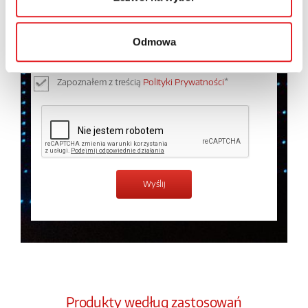
Wyrażam zgodę na przetwarzanie moich danych
osobowych przez Relpol S.A. Więcej informacji na
temat przetwarzania danych osobowych w
Polityce
Odmowa
prywatności.
*
Zapoznałem z treścią
Polityki Prywatności
*
Produkty według zastosowań