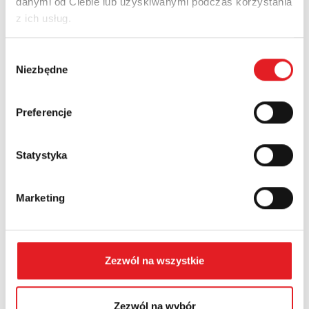
danymi od Ciebie lub uzyskiwanymi podczas korzystania
z ich usług.
Nazwa firmy:
Wybór
Niezbędne
zgody
Numer telefonu:
Preferencje
Statystyka
Województwo:
Marketing
Treść: *
Zezwól na wszystkie
Zezwól na wybór