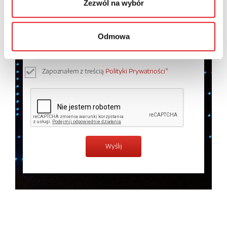
Zezwól na wybór
Wyrażam zgodę na przetwarzanie moich danych
osobowych przez Relpol S.A. Więcej informacji na
Odmowa
temat przetwarzania danych osobowych w
Polityce
prywatności.
*
Zapoznałem z treścią
Polityki Prywatności
*