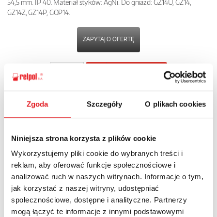
54,5 mm. IP 40. Materiał styków: AgNi. Do gniazd: GZ14U, GZ14,
GZ14Z, GZ14P, GOP14.
ZAPYTAJ O OFERTĘ
POBIERZ
KARTĘ PRODUKTU
Zgoda
Szczegóły
O plikach cookies
POWRÓT
Niniejsza strona korzysta z plików cookie
Wykorzystujemy pliki cookie do wybranych treści i
Zapytaj o szczegóły oferty
reklam, aby oferować funkcje społecznościowe i
analizować ruch w naszych witrynach. Informacje o tym,
Imię i nazwisko: *
jak korzystać z naszej witryny, udostępniać
społecznościowe, dostępne i analityczne. Partnerzy
mogą łączyć te informacje z innymi podstawowymi