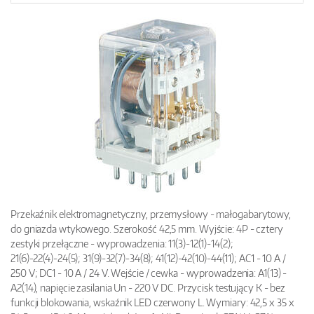
Przekaźnik elektromagnetyczny, przemysłowy - małogabarytowy,
do gniazda wtykowego. Szerokość 42,5 mm. Wyjście: 4P - cztery
zestyki przełączne - wyprowadzenia: 11(3)-12(1)-14(2);
21(6)-22(4)-24(5); 31(9)-32(7)-34(8); 41(12)-42(10)-44(11); AC1 - 10 A /
250 V; DC1 - 10 A / 24 V. Wejście / cewka - wyprowadzenia: A1(13) -
A2(14), napięcie zasilania Un - 220 V DC. Przycisk testujący K - bez
funkcji blokowania, wskaźnik LED czerwony L. Wymiary: 42,5 x 35 x