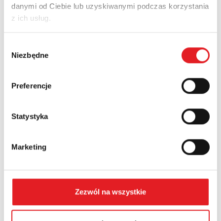
danymi od Ciebie lub uzyskiwanymi podczas korzystania
Adres e-mail: *
z ich usług.
Wybór
Nazwa firmy:
Niezbędne
zgody
Preferencje
Numer telefonu:
Statystyka
Województwo:
Marketing
Treść: *
Zezwól na wszystkie