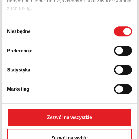
danymi od Ciebie lub uzyskiwanymi podczas korzystania
z ich usług.
Nazwa firmy:
Wybór
Niezbędne
zgody
Numer telefonu:
Preferencje
Statystyka
Województwo:
Marketing
Treść: *
Zezwól na wszystkie
Zezwól na wybór