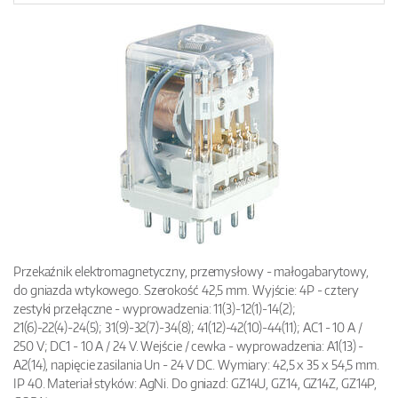
Przekaźnik elektromagnetyczny, przemysłowy - małogabarytowy,
do gniazda wtykowego. Szerokość 42,5 mm. Wyjście: 4P - cztery
zestyki przełączne - wyprowadzenia: 11(3)-12(1)-14(2);
21(6)-22(4)-24(5); 31(9)-32(7)-34(8); 41(12)-42(10)-44(11); AC1 - 10 A /
250 V; DC1 - 10 A / 24 V. Wejście / cewka - wyprowadzenia: A1(13) -
A2(14), napięcie zasilania Un - 24 V DC. Wymiary: 42,5 x 35 x 54,5 mm.
IP 40. Materiał styków: AgNi. Do gniazd: GZ14U, GZ14, GZ14Z, GZ14P,