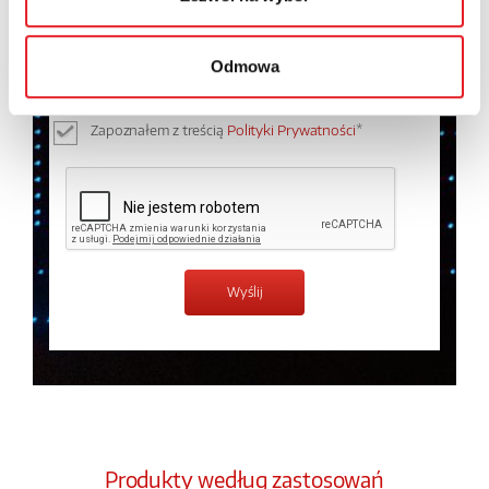
Wyrażam zgodę na przetwarzanie moich danych
osobowych przez Relpol S.A. Więcej informacji na
temat przetwarzania danych osobowych w
Polityce
Odmowa
prywatności.
*
Zapoznałem z treścią
Polityki Prywatności
*
Produkty według zastosowań