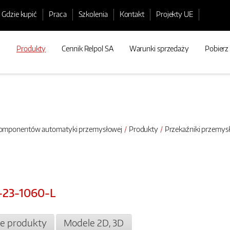
Gdzie kupić
Praca
Szkolenia
Kontakt
Projekty UE
Produkty
Cennik Relpol SA
Warunki sprzedaży
Pobierz
 komponentów automatyki przemysłowej
Produkty
Przekaźniki przemy
-23-1060-L
e produkty
Modele 2D, 3D