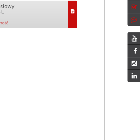
ysłowy
-L
pność