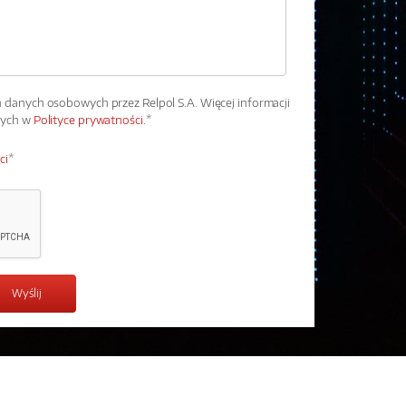
danych osobowych przez Relpol S.A. Więcej informacji
wych w
Polityce prywatności.
*
ci
*