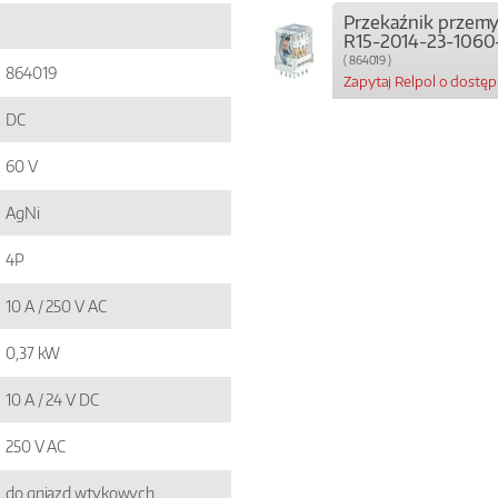
Przekaźnik przem
R15-2014-23-1060
( 864019 )
864019
Zapytaj Relpol o dostę
DC
60 V
AgNi
4P
10 A / 250 V AC
0,37 kW
10 A / 24 V DC
250 V AC
do gniazd wtykowych