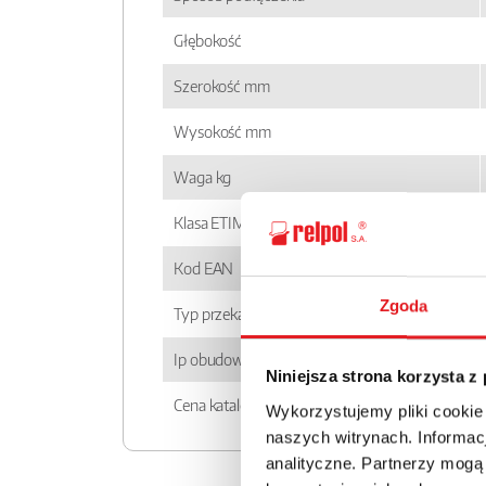
Głębokość
Szerokość mm
Wysokość mm
Waga kg
Klasa ETIM
Kod EAN
Zgoda
Typ przekaźnika
Ip obudowy
Niniejsza strona korzysta z
Cena katalogowa
Wykorzystujemy pliki cookie
naszych witrynach. Informacj
analityczne. Partnerzy mogą