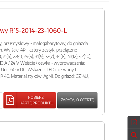
owy R15-2014-23-1060-L
y, przemysłowy - małogabarytowy, do gniazda
Wyjście: 4P - cztery zestyki przełączne -
21(6), 22(4), 24(5); 31(9), 32(7), 34(8); 41(12), 42(10),
- 10 A / 24 V. Wejście / cewka - wyprowadzenia:
ania Un - 60 V DC. Wskaźnik LED czerwony L.
IP 40. Materiał styków: AgNi. Do gniazd: GZ14U,
POBIERZ
ZAPYTAJ O OFERTĘ
KARTĘ PRODUKTU