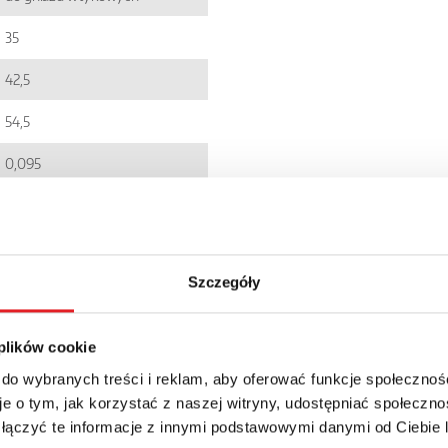
35
42,5
54,5
0,095
EC001437
5900005246838
Szczegóły
R15
IP 40
 plików cookie
101.93zł + 23% VAT
 do wybranych treści i reklam, aby oferować funkcje społecznoś
e o tym, jak korzystać z naszej witryny, udostępniać społeczno
 łączyć te informacje z innymi podstawowymi danymi od Ciebie