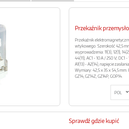
Przekaźnik przemysł
Przekaźnik elektromagnetyczn
wtykowego. Szerokość 42,5 mm. 
wyprowadzenia: 11(3), 12(1), 14(2); 
44(11); AC1 - 10 A / 250 V; DC1 
A1(13) - A2(14), napięcie zasil
Wymiary: 42,5 x 35 x 54,5 mm. 
GZ14, GZ14Z, GZ14P, GOP14.
Sprawdź gdzie kupić