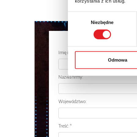
korzystania z ich usług.
Wybór
Niezbędne
zgody
Zapytaj o
Imię i nazwisko: *
Odmowa
Nazwa firmy:
Województwo:
Treść: *