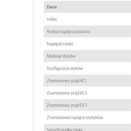
Dane
Index
Rodzaj napięcia zasilania
Napięcie cewki
Materiał styków
Konfiguracja styków
Znamionowy prąd AC1
Znamionowy prąd AC3
Znamionowy prąd DC1
Znamionowe napięcie zestyków
Sposób podłączenia