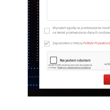
Wyrażam zgodę na przetwarzanie moich 
na temat przetwarzania danych osobo
Zapoznałem z treścią
Polityki Prywatnoś