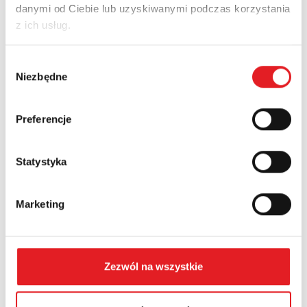
danymi od Ciebie lub uzyskiwanymi podczas korzystania
Adres e-mail: *
z ich usług.
Wybór
Nazwa firmy:
Niezbędne
zgody
Preferencje
Numer telefonu:
Statystyka
Województwo:
Marketing
Treść: *
Zezwól na wszystkie