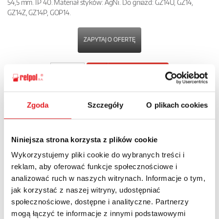
54,5 mm. IP 40. Materiał styków: AgNi. Do gniazd: GZ14U, GZ14,
GZ14Z, GZ14P, GOP14.
ZAPYTAJ O OFERTĘ
POBIERZ
KARTĘ PRODUKTU
Zgoda
Szczegóły
O plikach cookies
POWRÓT
Niniejsza strona korzysta z plików cookie
Wykorzystujemy pliki cookie do wybranych treści i
Zapytaj o szczegóły oferty
reklam, aby oferować funkcje społecznościowe i
analizować ruch w naszych witrynach. Informacje o tym,
Imię i nazwisko: *
jak korzystać z naszej witryny, udostępniać
społecznościowe, dostępne i analityczne. Partnerzy
mogą łączyć te informacje z innymi podstawowymi