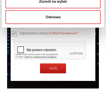
Zezwól na wybór
Wyrażam zgodę na przetwarzanie moich danych
osobowych przez Relpol S.A. Więcej informacji na
Odmowa
temat przetwarzania danych osobowych w
Polityce
prywatności.
*
Zapoznałem z treścią
Polityki Prywatności
*