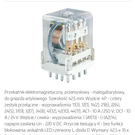
Przekaźnik elektromagnetyczny, przemysłowy - małogabarytowy,
do gniazda wtykowego. Szerokość 42,5 mm. Wyjście: 4P - cztery
zestyki przełączne - wyprowadzenia: 11(3), 12(1), 14(2); 21(6), 22(4),
24(5); 31(9), 32(7), 34(8); 41(12), 42(10), 44(11); AC1 - 10 A / 250 V; DC1 - 10
A / 24 V. Wejście / cewka - wyprowadzenia: (-)A1(13) - (+)A2(14),
napięcie zasilania Un - 220 V DC. Przycisk testujący K - bez funkcji
blokowania, wskaźnik LED czerwony L, dioda D. Wymiary: 42,5 x 35 x