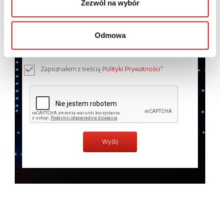
Zezwól na wybór
Wyrażam zgodę na przetwarzanie moich danych
osobowych przez Relpol S.A. Więcej informacji na
Odmowa
temat przetwarzania danych osobowych w
Polityce
prywatności.
*
Zapoznałem z treścią
Polityki Prywatności
*