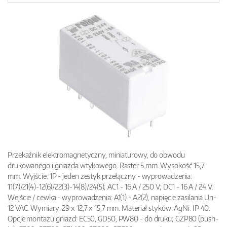
Przekaźnik elektromagnetyczny, miniaturowy, do obwodu
drukowanego i gniazda wtykowego. Raster 5 mm. Wysokość 15,7
mm. Wyjście: 1P - jeden zestyk przełączny - wyprowadzenia:
11(7)/21(4)-12(6)/22(3)-14(8)/24(5); AC1 - 16 A / 250 V; DC1 - 16 A / 24 V.
Wejście / cewka - wyprowadzenia: A1(1) - A2(2), napięcie zasilania Un-
12 VAC. Wymiary: 29 x 12,7 x 15,7 mm. Materiał styków: AgNi. IP 40.
Opcje montażu gniazd: EC50, GD50, PW80 - do druku; GZP80 (push-