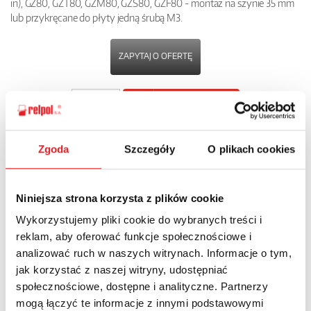
in), GZ80, GZT80, GZM80, GZS80, GZF80 - montaż na szynie 35 mm
lub przykręcane do płyty jedną śrubą M3.
ZAPYTAJ O OFERTĘ
POBIERZ
KARTĘ PRODUKTU
Zgoda
Szczegóły
O plikach cookies
POWRÓT
Niniejsza strona korzysta z plików cookie
Wykorzystujemy pliki cookie do wybranych treści i
Zapytaj o szczegóły oferty
reklam, aby oferować funkcje społecznościowe i
analizować ruch w naszych witrynach. Informacje o tym,
Imię i nazwisko: *
jak korzystać z naszej witryny, udostępniać
społecznościowe, dostępne i analityczne. Partnerzy
mogą łączyć te informacje z innymi podstawowymi