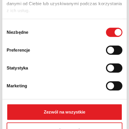
danymi od Ciebie lub uzyskiwanymi podczas korzystania
Adres e-mail: *
z ich usług.
Wybór
Nazwa firmy:
Niezbędne
zgody
Preferencje
Numer telefonu:
Statystyka
Województwo:
Marketing
Treść: *
Zezwól na wszystkie