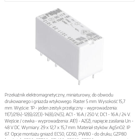
Przekaźnik elektromagnetyczny, miniaturowy, do obwodu
drukowanego i gniazda wtykowego. Raster 5 mm. Wysokość 15,7
mm. Wyjście: 1P - jeden zestyk przełączny - wyprowadzenia:
11(7)/21(4)-12(6)/22(3)-14(8)/24(5); AC1 - 16 A / 250 V; DC1 - 16 A / 24 V.
Wejście / cewka - wyprowadzenia: A1(1) - A2(2), napięcie zasilania Un -
48 V DC. Wymiary: 29 x 12,7 x 15,7 mm. Materiał styków: AgSnO2. IP
67. Opcje montażu gniazd: EC50, GD50, PW80 - do druku; GZP80