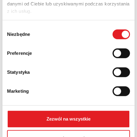
danymi od Ciebie lub uzyskiwanymi podczas korzystania
Adres e-mail: *
z ich usług.
Wybór
Nazwa firmy:
Niezbędne
zgody
Preferencje
Numer telefonu:
Statystyka
Województwo:
Marketing
Treść: *
Zezwól na wszystkie