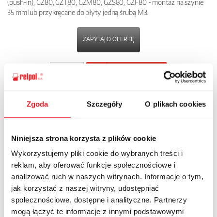
(push-in), GZ80, GZT80, GZM80, GZS80, GZF80 - montaż na szynie
35 mm lub przykręcane do płyty jedną śrubą M3.
ZAPYTAJ O OFERTĘ
POBIERZ
KARTĘ PRODUKTU
Zgoda
Szczegóły
O plikach cookies
POWRÓT
Niniejsza strona korzysta z plików cookie
Wykorzystujemy pliki cookie do wybranych treści i
Zapytaj o szczegóły oferty
reklam, aby oferować funkcje społecznościowe i
analizować ruch w naszych witrynach. Informacje o tym,
Imię i nazwisko: *
jak korzystać z naszej witryny, udostępniać
społecznościowe, dostępne i analityczne. Partnerzy
mogą łączyć te informacje z innymi podstawowymi