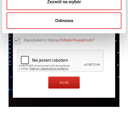
Zezwól na wybór
Wyrażam zgodę na przetwarzanie moich danych
osobowych przez Relpol S.A. Więcej informacji na
Odmowa
temat przetwarzania danych osobowych w
Polityce
prywatności.
*
Zapoznałem z treścią
Polityki Prywatności
*