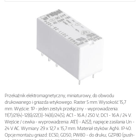
Przekaźnik elektromagnetyczny, miniaturowy, do obwodu
drukowanego i gniazda wtykowego. Raster 5 mm. Wysokość 15,7
mm. Wyjście: 1P - jeden zestyk przełączny - wyprowadzenia:
11(7)/21(4)-12(6)/22(3)-14(8)/24(5); AC1 - 16 A / 250 V; DC1 - 16 A / 24 V.
Wejście / cewka - wyprowadzenia: A1(1) - A2(2), napięcie zasilania Un -
24 V AC. Wymiary: 29 x 12,7 x 15,7 mm. Materiał styków: AgNi. IP 40.
Opcje montażu gniazd: EC50, GD50, PW80 - do druku; GZP80 (push-