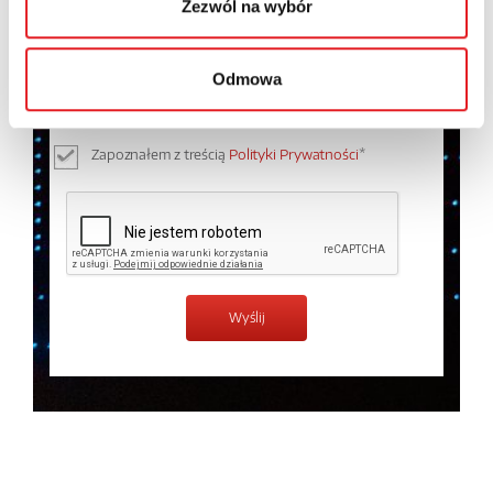
Zezwól na wybór
Wyrażam zgodę na przetwarzanie moich danych
osobowych przez Relpol S.A. Więcej informacji na
Odmowa
temat przetwarzania danych osobowych w
Polityce
prywatności.
*
Zapoznałem z treścią
Polityki Prywatności
*