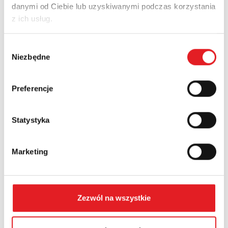
danymi od Ciebie lub uzyskiwanymi podczas korzystania
Adres e-mail: *
z ich usług.
Wybór
Nazwa firmy:
Niezbędne
zgody
Preferencje
Numer telefonu:
Statystyka
Województwo:
Marketing
Treść: *
Zezwól na wszystkie