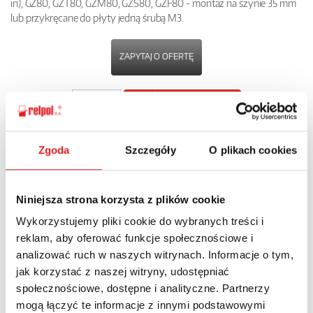
in), GZ80, GZT80, GZM80, GZS80, GZF80 - montaż na szynie 35 mm
lub przykręcane do płyty jedną śrubą M3.
ZAPYTAJ O OFERTĘ
POBIERZ
KARTĘ PRODUKTU
Zgoda
Szczegóły
O plikach cookies
POWRÓT
Niniejsza strona korzysta z plików cookie
Wykorzystujemy pliki cookie do wybranych treści i
Zapytaj o szczegóły oferty
reklam, aby oferować funkcje społecznościowe i
analizować ruch w naszych witrynach. Informacje o tym,
Imię i nazwisko: *
jak korzystać z naszej witryny, udostępniać
społecznościowe, dostępne i analityczne. Partnerzy
mogą łączyć te informacje z innymi podstawowymi