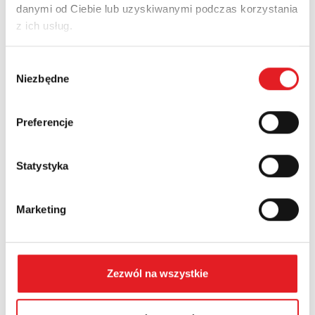
danymi od Ciebie lub uzyskiwanymi podczas korzystania
Adres e-mail: *
z ich usług.
Wybór
Nazwa firmy:
Niezbędne
zgody
Preferencje
Numer telefonu:
Statystyka
Województwo:
Marketing
Treść: *
Zezwól na wszystkie