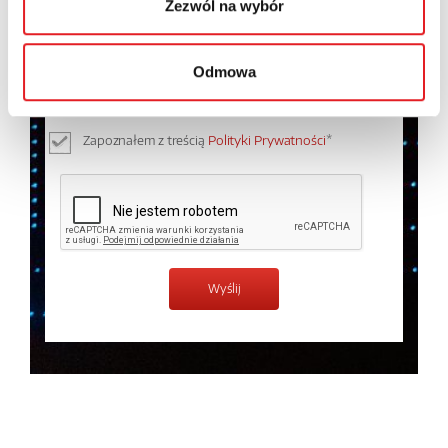
Zezwól na wybór
Wyrażam zgodę na przetwarzanie moich danych
osobowych przez Relpol S.A. Więcej informacji na
Odmowa
temat przetwarzania danych osobowych w
Polityce
prywatności.
*
Zapoznałem z treścią
Polityki Prywatności
*