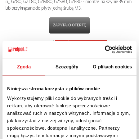
in), GZ80, GZT80, GZM80, GZS80, GZF80 - montaż na szynie 35 mm
lub przykręcane do płyty jedną śrubą M3.
ZAPYTAJ O OFERTĘ
POBIERZ
KARTĘ PRODUKTU
Zgoda
Szczegóły
O plikach cookies
POWRÓT
Niniejsza strona korzysta z plików cookie
Wykorzystujemy pliki cookie do wybranych treści i
Zapytaj o szczegóły oferty
reklam, aby oferować funkcje społecznościowe i
analizować ruch w naszych witrynach. Informacje o tym,
Imię i nazwisko: *
jak korzystać z naszej witryny, udostępniać
społecznościowe, dostępne i analityczne. Partnerzy
mogą łączyć te informacje z innymi podstawowymi