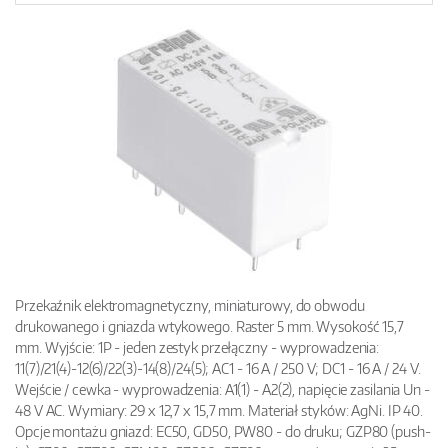
Przekaźnik elektromagnetyczny, miniaturowy, do obwodu
drukowanego i gniazda wtykowego. Raster 5 mm. Wysokość 15,7
mm. Wyjście: 1P - jeden zestyk przełączny - wyprowadzenia:
11(7)/21(4)-12(6)/22(3)-14(8)/24(5); AC1 - 16 A / 250 V; DC1 - 16 A / 24 V.
Wejście / cewka - wyprowadzenia: A1(1) - A2(2), napięcie zasilania Un -
48 V AC. Wymiary: 29 x 12,7 x 15,7 mm. Materiał styków: AgNi. IP 40.
Opcje montażu gniazd: EC50, GD50, PW80 - do druku; GZP80 (push-