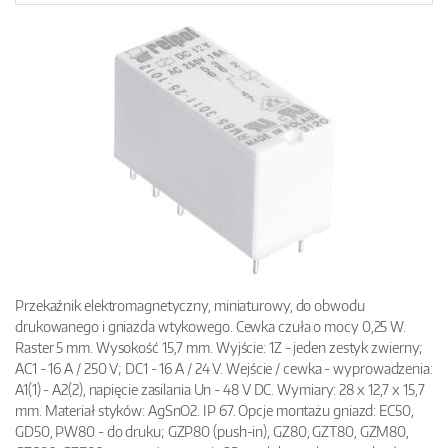
Przekaźnik elektromagnetyczny, miniaturowy, do obwodu
drukowanego i gniazda wtykowego. Cewka czuła o mocy 0,25 W.
Raster 5 mm. Wysokość 15,7 mm. Wyjście: 1Z - jeden zestyk zwierny;
AC1 - 16 A / 250 V; DC1 - 16 A / 24 V. Wejście / cewka - wyprowadzenia:
A1(1) - A2(2), napięcie zasilania Un - 48 V DC. Wymiary: 28 x 12,7 x 15,7
mm. Materiał styków: AgSnO2. IP 67. Opcje montażu gniazd: EC50,
GD50, PW80 - do druku; GZP80 (push-in), GZ80, GZT80, GZM80,