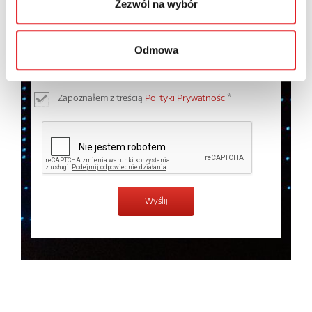
Zezwól na wybór
Wyrażam zgodę na przetwarzanie moich danych
osobowych przez Relpol S.A. Więcej informacji na
Odmowa
temat przetwarzania danych osobowych w
Polityce
prywatności.
*
Zapoznałem z treścią
Polityki Prywatności
*