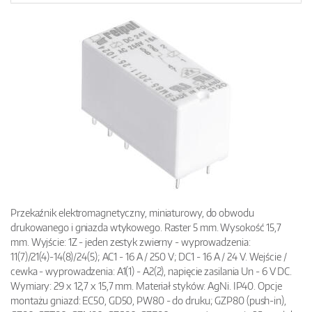
Przekaźnik elektromagnetyczny, miniaturowy, do obwodu
drukowanego i gniazda wtykowego. Raster 5 mm. Wysokość 15,7
mm. Wyjście: 1Z - jeden zestyk zwierny - wyprowadzenia:
11(7)/21(4)-14(8)/24(5); AC1 - 16 A / 250 V; DC1 - 16 A / 24 V. Wejście /
cewka - wyprowadzenia: A1(1) - A2(2), napięcie zasilania Un - 6 V DC.
Wymiary: 29 x 12,7 x 15,7 mm. Materiał styków: AgNi. IP40. Opcje
montażu gniazd: EC50, GD50, PW80 - do druku; GZP80 (push-in),