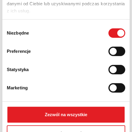
danymi od Ciebie lub uzyskiwanymi podczas korzystania
Adres e-mail: *
z ich usług.
Wybór
Nazwa firmy:
Niezbędne
zgody
Preferencje
Numer telefonu:
Statystyka
Województwo:
Marketing
Treść: *
Zezwól na wszystkie