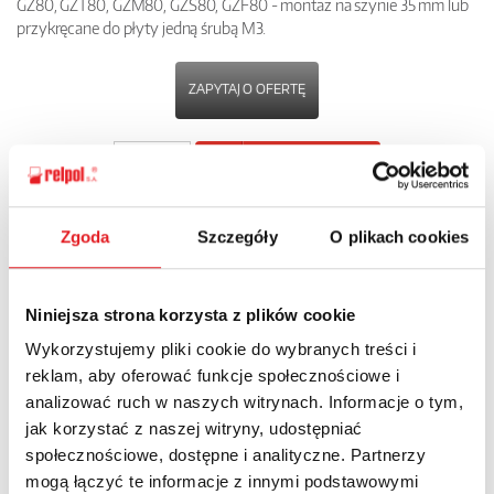
GZ80, GZT80, GZM80, GZS80, GZF80 - montaż na szynie 35 mm lub
przykręcane do płyty jedną śrubą M3.
ZAPYTAJ O OFERTĘ
POBIERZ
KARTĘ PRODUKTU
Zgoda
Szczegóły
O plikach cookies
POWRÓT
Niniejsza strona korzysta z plików cookie
Wykorzystujemy pliki cookie do wybranych treści i
Zapytaj o szczegóły oferty
reklam, aby oferować funkcje społecznościowe i
analizować ruch w naszych witrynach. Informacje o tym,
Imię i nazwisko: *
jak korzystać z naszej witryny, udostępniać
społecznościowe, dostępne i analityczne. Partnerzy
mogą łączyć te informacje z innymi podstawowymi