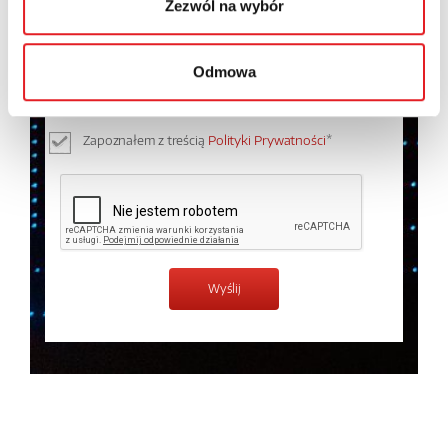
Zezwól na wybór
Wyrażam zgodę na przetwarzanie moich danych
osobowych przez Relpol S.A. Więcej informacji na
Odmowa
temat przetwarzania danych osobowych w
Polityce
prywatności.
*
Zapoznałem z treścią
Polityki Prywatności
*