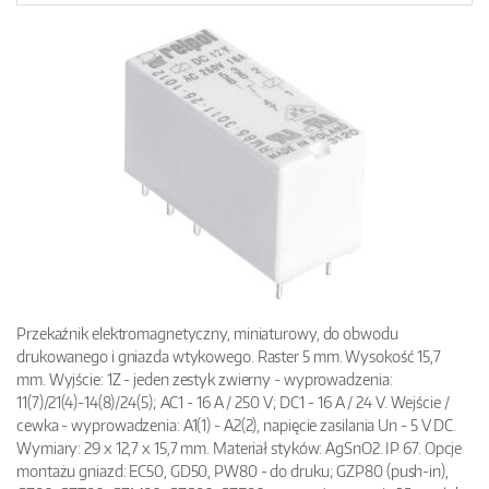
Przekaźnik elektromagnetyczny, miniaturowy, do obwodu
drukowanego i gniazda wtykowego. Raster 5 mm. Wysokość 15,7
mm. Wyjście: 1Z - jeden zestyk zwierny - wyprowadzenia:
11(7)/21(4)-14(8)/24(5); AC1 - 16 A / 250 V; DC1 - 16 A / 24 V. Wejście /
cewka - wyprowadzenia: A1(1) - A2(2), napięcie zasilania Un - 5 V DC.
Wymiary: 29 x 12,7 x 15,7 mm. Materiał styków: AgSnO2. IP 67. Opcje
montażu gniazd: EC50, GD50, PW80 - do druku; GZP80 (push-in),