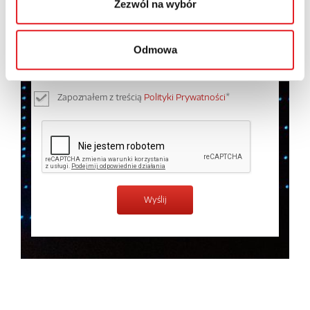
Zezwól na wybór
Wyrażam zgodę na przetwarzanie moich danych
osobowych przez Relpol S.A. Więcej informacji na
Odmowa
temat przetwarzania danych osobowych w
Polityce
prywatności.
*
Zapoznałem z treścią
Polityki Prywatności
*