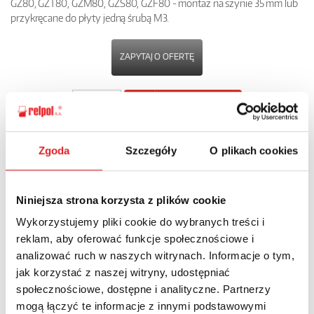
GZ80, GZT80, GZM80, GZS80, GZF80 - montaż na szynie 35 mm lub
przykręcane do płyty jedną śrubą M3.
ZAPYTAJ O OFERTĘ
POBIERZ
KARTĘ PRODUKTU
Zgoda
Szczegóły
O plikach cookies
POWRÓT
Niniejsza strona korzysta z plików cookie
Wykorzystujemy pliki cookie do wybranych treści i
Zapytaj o szczegóły oferty
reklam, aby oferować funkcje społecznościowe i
analizować ruch w naszych witrynach. Informacje o tym,
Imię i nazwisko: *
jak korzystać z naszej witryny, udostępniać
społecznościowe, dostępne i analityczne. Partnerzy
mogą łączyć te informacje z innymi podstawowymi