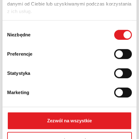
danymi od Ciebie lub uzyskiwanymi podczas korzystania
Adres e-mail: *
z ich usług.
Wybór
Nazwa firmy:
Niezbędne
zgody
Preferencje
Numer telefonu:
Statystyka
Województwo:
Marketing
Treść: *
Zezwól na wszystkie