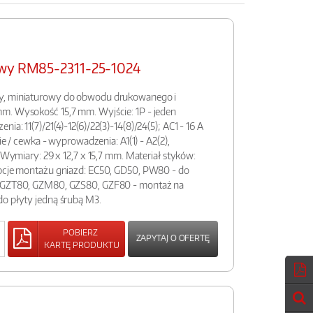
owy RM85-2311-25-1024
y, miniaturowy do obwodu drukowanego i
m. Wysokość 15,7 mm. Wyjście: 1P - jeden
a: 11(7)/21(4)-12(6)/22(3)-14(8)/24(5); AC1 - 16 A
cie / cewka - wyprowadzenia: A1(1) - A2(2),
. Wymiary: 29 x 12,7 x 15,7 mm. Materiał styków:
Opcje montażu gniazd: EC50, GD50, PW80 - do
, GZT80, GZM80, GZS80, GZF80 - montaż na
do płyty jedną śrubą M3.
POBIERZ
ZAPYTAJ O OFERTĘ
KARTĘ PRODUKTU