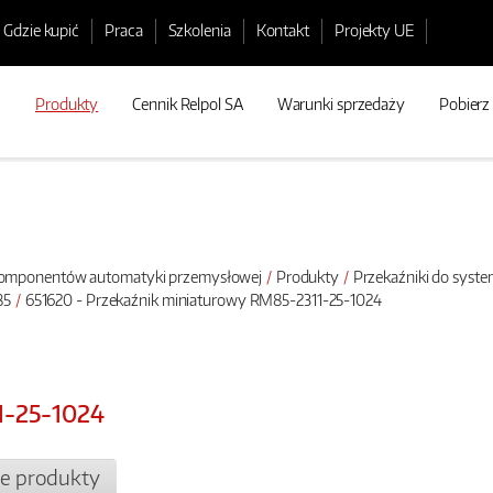
Gdzie kupić
Praca
Szkolenia
Kontakt
Projekty UE
Produkty
Cennik Relpol SA
Warunki sprzedaży
Pobierz
 komponentów automatyki przemysłowej
Produkty
Przekaźniki do syste
85
651620 - Przekaźnik miniaturowy RM85-2311-25-1024
1-25-1024
e produkty