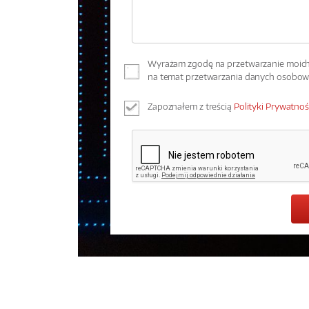
Wyrażam zgodę na przetwarzanie moich 
na temat przetwarzania danych osobo
Zapoznałem z treścią
Polityki Prywatnoś