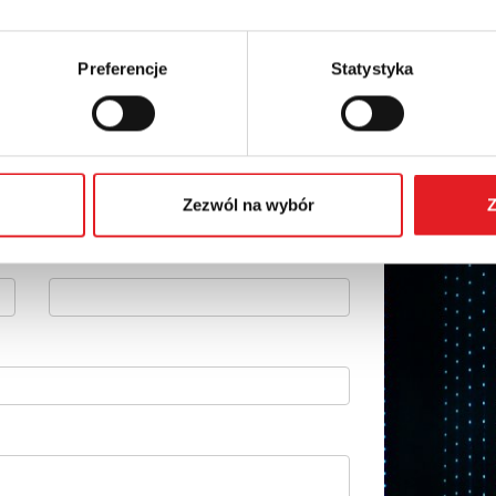
Preferencje
Statystyka
 szczegóły oferty
Adres e-mail: *
Zezwól na wybór
Z
Numer telefonu: