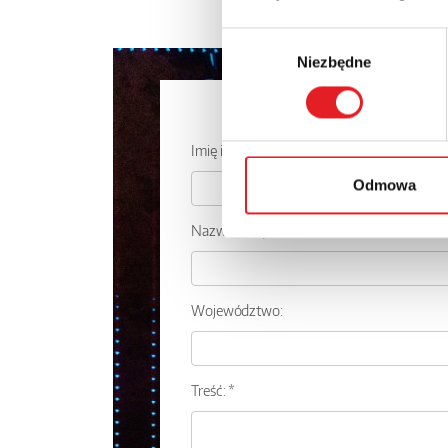
Wybór
Niezbędne
zgody
Zapytaj o
Imię i nazwisko: *
Odmowa
Nazwa firmy:
Województwo:
Treść: *