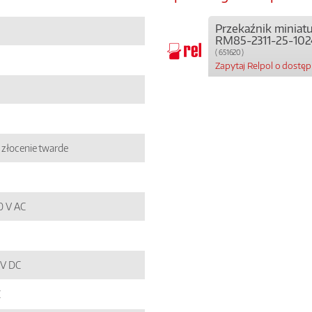
Przekaźnik miniat
RM85-2311-25-102
( 651620 )
Zapytaj Relpol o dostę
złocenie twarde
50 V AC
4 V DC
C