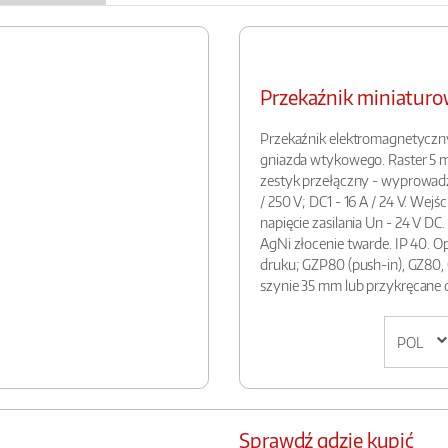
Przekaźnik miniatur
Przekaźnik elektromagnetyczn
gniazda wtykowego. Raster 5 m
zestyk przełączny - wyprowadzeni
/ 250 V; DC1 - 16 A / 24 V. Wejś
napięcie zasilania Un - 24 V DC
AgNi złocenie twarde. IP 40. 
druku; GZP80 (push-in), GZ80
szynie 35 mm lub przykręcane 
Sprawdź gdzie kupić