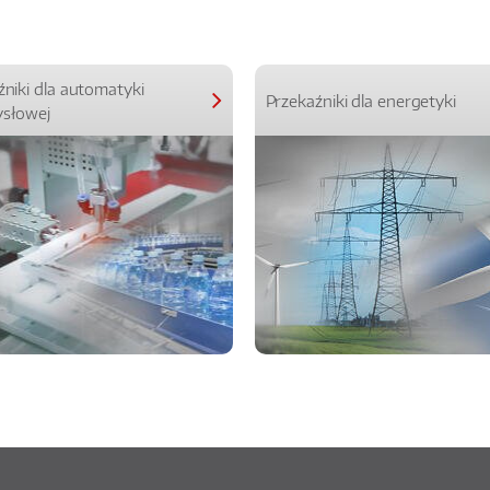
źniki dla automatyki
Przekaźniki dla energetyki
słowej