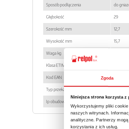
Sposób podłączenia
do gnia
Głębokość
29
Szerokość mm
12,7
Wysokość mm
15,7
Waga kg
0,014
Klasa ETIM
EC00143
Kod EAN
590000
Zgoda
Typ przekaźnika
RM85
Niniejsza strona korzysta z
Ip obudowy
IP 40
Wykorzystujemy pliki cookie
naszych witrynach. Informacj
analityczne. Partnerzy mogą
korzystania z ich usług.