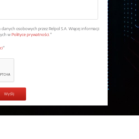
danych osobowych przez Relpol S.A. Więcej informacji
wych w
Polityce prywatności.
*
ci
*