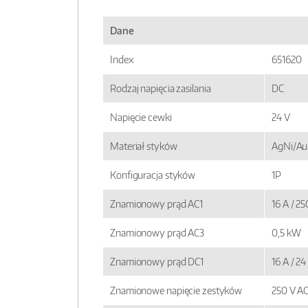
Dane
Index
651620
Rodzaj napięcia zasilania
DC
Napięcie cewki
24 V
Materiał styków
AgNi/Au 
Konfiguracja styków
1P
Znamionowy prąd AC1
16 A / 2
Znamionowy prąd AC3
0,5 kW
Znamionowy prąd DC1
16 A / 2
Znamionowe napięcie zestyków
250 V A