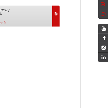
urowy
4
pność