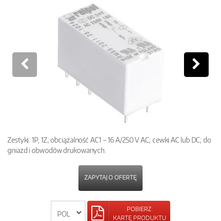
Zestyki: 1P, 1Z; obciążalność AC1 – 16 A/250 V AC; cewki AC lub DC; do
gniazd i obwodów drukowanych.
ZAPYTAJ O OFERTĘ
POBIERZ
KARTĘ PRODUKTU