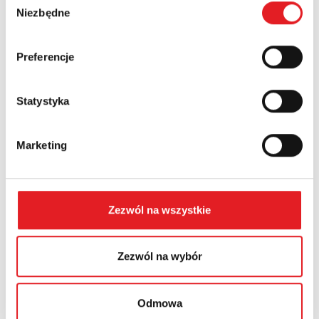
Numer telefonu:
Niezbędne
zgody
Preferencje
Województwo:
Statystyka
Treść: *
Marketing
Zezwól na wszystkie
Wyrażam zgodę na przetwarzanie moich danych
osobowych przez Relpol S.A. Więcej informacji na temat
przetwarzania danych osobowych w
Polityce prywatności.
*
Zezwól na wybór
Zapoznałem z treścią
Polityki Prywatności
*
Odmowa