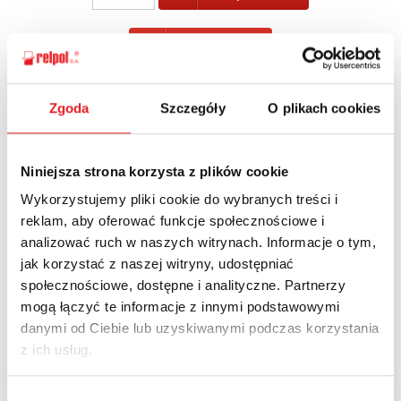
POWRÓT
Zgoda
Szczegóły
O plikach cookies
Zapytaj o szczegóły oferty
Niniejsza strona korzysta z plików cookie
Imię i nazwisko: *
Wykorzystujemy pliki cookie do wybranych treści i
reklam, aby oferować funkcje społecznościowe i
analizować ruch w naszych witrynach. Informacje o tym,
jak korzystać z naszej witryny, udostępniać
Adres e-mail: *
społecznościowe, dostępne i analityczne. Partnerzy
mogą łączyć te informacje z innymi podstawowymi
danymi od Ciebie lub uzyskiwanymi podczas korzystania
Nazwa firmy:
z ich usług.
Wybór