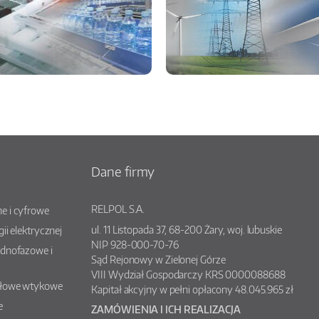
Dane firmy
RELPOL S.A.
e i cyfrowe
ul.
11 Listopada 37
,
68-200
Żary
, woj.
lubuskie
gii elektrycznej
NIP 928-000-70-76
ednofazowe i
Sąd Rejonowy w Zielonej Górze
VIII Wydział Gospodarczy KRS 0000088688
słowe wtykowe
Kapitał akcyjny w pełni opłacony 48.045.965 zł
e
ZAMÓWIENIA I ICH REALIZACJA