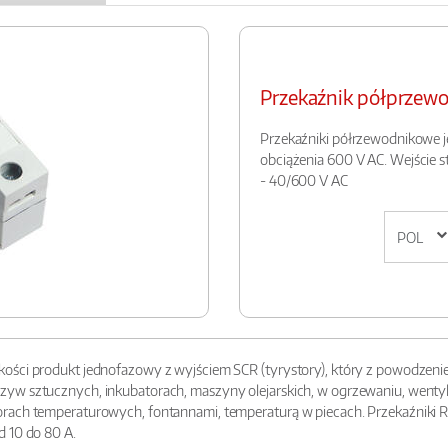
Przekaźnik półprze
Przekaźniki półrzewodnikowe j
obciążenia 600 V AC. Wejście 
- 40/600 V AC
ości produkt jednofazowy z wyjściem SCR (tyrystory), który z powodzenie
w sztucznych, inkubatorach, maszyny olejarskich, w ogrzewaniu, wentylacj
rach temperaturowych, fontannami, temperaturą w piecach. Przekaźniki R
d 10 do 80 A.