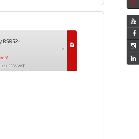
y RSR52-
pność
 zł
+ 23% VAT