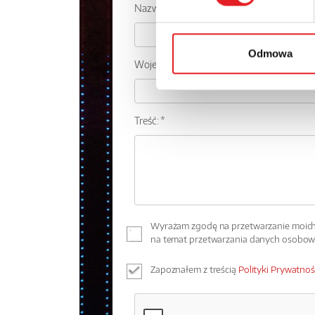
Nazwa firmy:
Odmowa
Województwo:
Treść: *
Wyrażam zgodę na przetwarzanie moich 
na temat przetwarzania danych osobo
Zapoznałem z treścią
Polityki Prywatnoś