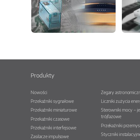
Produkty
Nowości
Zegary astronomiczn
Przekaźniki sygnałowe
Liczniki zużycia ener
Przekaźniki miniaturowe
Sterowniki mocy – j
trójfazowe
Przekaźniki czasowe
Przekaźniki przemy
Przekaźniki interfejsowe
Styczniki instalacyjn
Zasilacze impulsowe