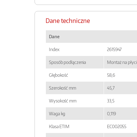
Dane techniczne
Dane
Index
2615947
Sposób podłączenia
Montaż na płyci
Głębokość
58,6
Szerokość mm
45,7
Wysokość mm
33,5
Waga kg
0,119
Klasa ETIM
EC002055