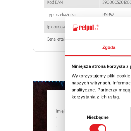
Kod EAN
590000526120
Typ przekaźnika
RSR52
Ip obudowy
IP 20
Cena katalogowa
139.41zł + 23% 
Zgoda
Niniejsza strona korzysta z
Wykorzystujemy pliki cookie
naszych witrynach. Informacj
analityczne. Partnerzy mogą
korzystania z ich usług.
Zapytaj o
Wybór
Imię i nazwisko: *
Niezbędne
zgody