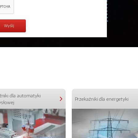
źniki dla automatyki
Przekaźniki dla energetyki
słowej