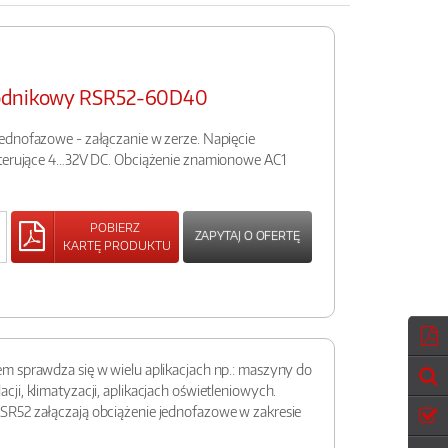
wodnikowy RSR52-60D40
ednofazowe - załączanie w zerze. Napięcie
sterujące 4…32V DC. Obciążenie znamionowe AC1
POBIERZ
ZAPYTAJ O OFERTĘ
KARTĘ PRODUKTU
m sprawdza się w wielu aplikacjach np.: maszyny do
i, klimatyzacji, aplikacjach oświetleniowych.
SR52 załączają obciążenie jednofazowe w zakresie