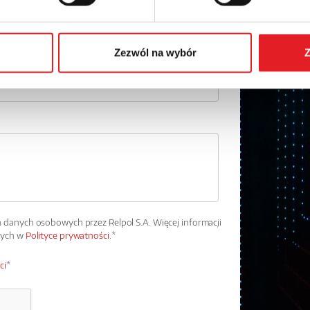
Numer telefonu:
Zezwól na wybór
Z
danych osobowych przez Relpol S.A. Więcej informacji
wych w
Polityce prywatności.
*
ci
*