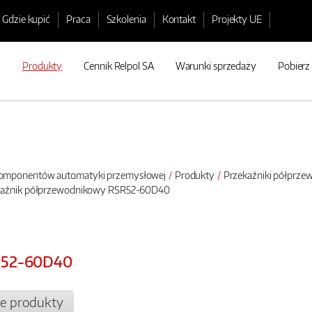
Gdzie kupić
Praca
Szkolenia
Kontakt
Projekty UE
Produkty
Cennik Relpol SA
Warunki sprzedaży
Pobierz
 komponentów automatyki przemysłowej
Produkty
Przekaźniki półprz
ekaźnik półprzewodnikowy RSR52-60D40
R52-60D40
e produkty