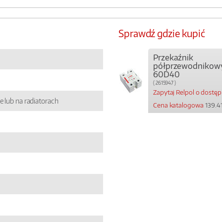
Sprawdź gdzie kupić
Przekaźnik
półprzewodnikow
60D40
( 2615947 )
Zapytaj Relpol o dostę
e lub na radiatorach
Cena katalogowa
139.41