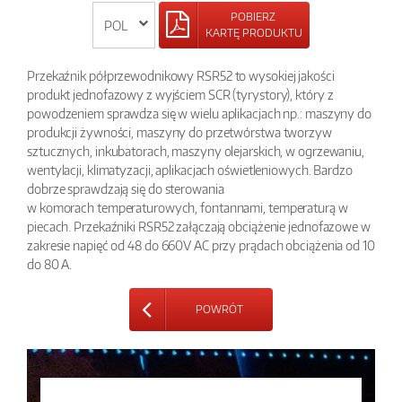
POBIERZ
KARTĘ PRODUKTU
Przekaźnik półprzewodnikowy RSR52 to wysokiej jakości
produkt jednofazowy z wyjściem SCR (tyrystory), który z
powodzeniem sprawdza się w wielu aplikacjach np.: maszyny do
produkcji żywności, maszyny do przetwórstwa tworzyw
sztucznych, inkubatorach, maszyny olejarskich, w ogrzewaniu,
wentylacji, klimatyzacji, aplikacjach oświetleniowych. Bardzo
dobrze sprawdzają się do sterowania
w komorach temperaturowych, fontannami, temperaturą w
piecach. Przekaźniki RSR52 załączają obciążenie jednofazowe w
zakresie napięć od 48 do 660V AC przy prądach obciążenia od 10
do 80 A.
POWRÓT