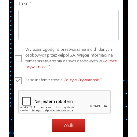
Treść: *
Wyrażam zgodę na przetwarzanie moich danych
osobowych przez Relpol S.A. Więcej informacji na
temat przetwarzania danych osobowych w
Polityce
prywatności.
*
Zapoznałem z treścią
Polityki Prywatności
*