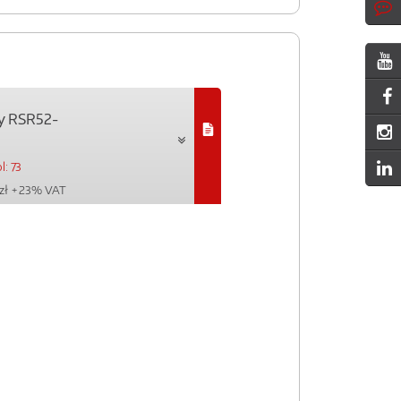
y RSR52-
l: 73
zł
+ 23% VAT