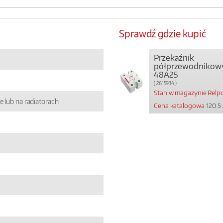
Sprawdź gdzie kupić
Przekaźnik
półprzewodnikow
48A25
( 2615934 )
Stan w magazynie Relpo
e lub na radiatorach
Cena katalogowa
120.5 