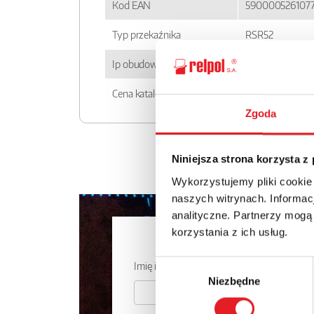
Kod EAN
590000526107
Typ przekaźnika
RSR52
Ip obudowy
IP 20
Cena katalogowa
120.5zł + 23% V
Zgoda
Niniejsza strona korzysta z
Wykorzystujemy pliki cookie
naszych witrynach. Informacj
analityczne. Partnerzy mogą
korzystania z ich usług.
Zapytaj o
Wybór
Imię i nazwisko: *
Niezbędne
zgody