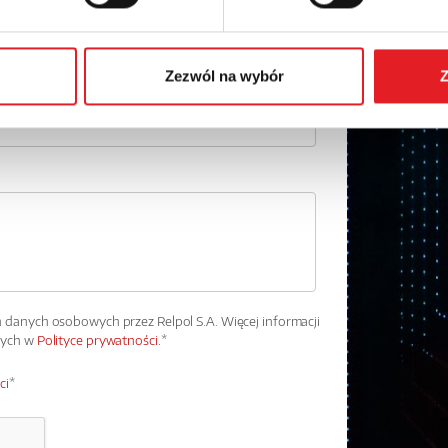
Numer telefonu:
Zezwól na wybór
Z
danych osobowych przez Relpol S.A. Więcej informacji
wych w
Polityce prywatności.
*
ci
*