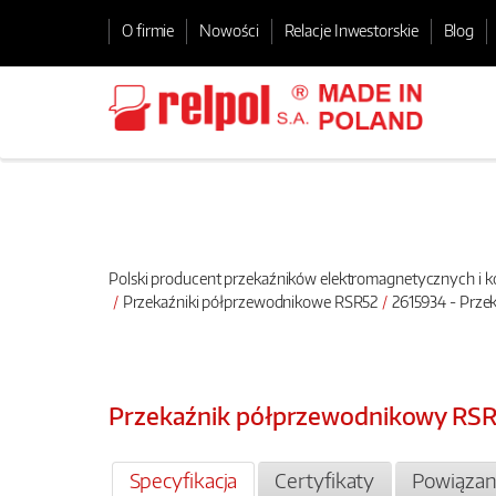
O firmie
Nowości
Relacje Inwestorskie
Blog
Polski producent przekaźników elektromagnetycznych i
Przekaźniki półprzewodnikowe RSR52
2615934 - Prze
Przekaźnik półprzewodnikowy RS
Specyfikacja
Certyfikaty
Powiązan