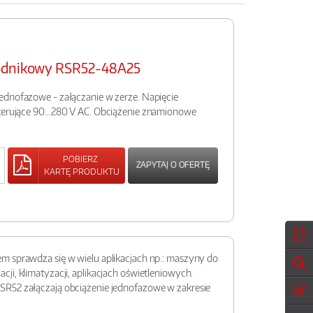
wodnikowy RSR52-48A25
ednofazowe - załączanie w zerze. Napięcie
sterujące 90…280 V AC. Obciążenie znamionowe
POBIERZ
ZAPYTAJ O OFERTĘ
KARTĘ PRODUKTU
m sprawdza się w wielu aplikacjach np.: maszyny do
i, klimatyzacji, aplikacjach oświetleniowych.
SR52 załączają obciążenie jednofazowe w zakresie