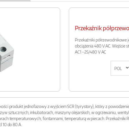
Przekaźnik półprze
Przekaźniki półrzewodnikowe j
obciążenia 480 V AC. Wejście 
AC1 - 25/480 V AC
ości produkt jednofazowy z wyjściem SCR (tyrystory), który z powodzenie
w sztucznych, inkubatorach, maszyny olejarskich, w ogrzewaniu, wentylacj
rach temperaturowych, fontannami, temperaturą w piecach. Przekaźniki R
d 10 do 80 A.