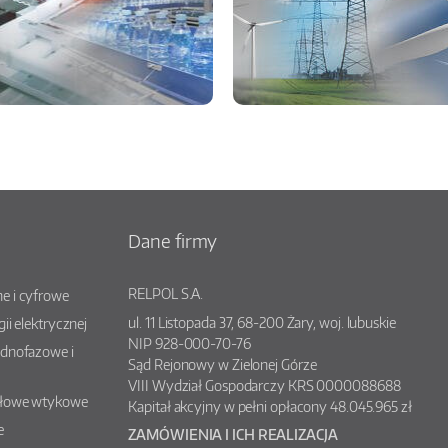
Dane firmy
RELPOL S.A.
e i cyfrowe
ul.
11 Listopada 37
,
68-200
Żary
, woj.
lubuskie
gii elektrycznej
NIP 928-000-70-76
ednofazowe i
Sąd Rejonowy w Zielonej Górze
VIII Wydział Gospodarczy KRS 0000088688
słowe wtykowe
Kapitał akcyjny w pełni opłacony 48.045.965 zł
e
ZAMÓWIENIA I ICH REALIZACJA