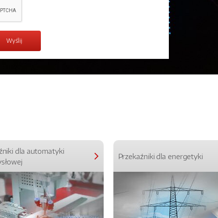
źniki dla automatyki
Przekaźniki dla energetyki
słowej