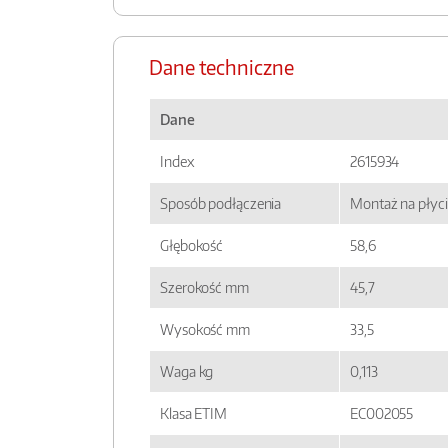
Dane techniczne
Dane
Index
2615934
Sposób podłączenia
Montaż na płyci
Głębokość
58,6
Szerokość mm
45,7
Wysokość mm
33,5
Waga kg
0,113
Klasa ETIM
EC002055