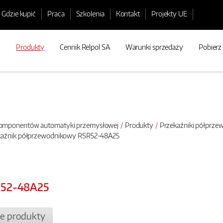
Gdzie kupić
Praca
Szkolenia
Kontakt
Projekty UE
Produkty
Cennik Relpol SA
Warunki sprzedaży
Pobierz
 komponentów automatyki przemysłowej
Produkty
Przekaźniki półprz
kaźnik półprzewodnikowy RSR52-48A25
R52-48A25
e produkty