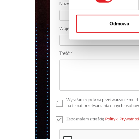
Nazwa firmy:
Odmowa
Województwo:
Treść: *
Wyrażam zgodę na przetwarzanie moich 
na temat przetwarzania danych osobo
Zapoznałem z treścią
Polityki Prywatnoś