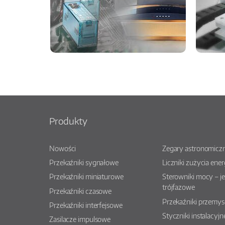
Produkty
Nowości
Zegary astronomiczn
Przekaźniki sygnałowe
Liczniki zużycia ener
Przekaźniki miniaturowe
Sterowniki mocy – j
trójfazowe
Przekaźniki czasowe
Przekaźniki przemy
Przekaźniki interfejsowe
Styczniki instalacyjn
Zasilacze impulsowe