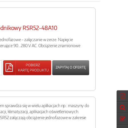
wodnikowy RSR52-48A10
ednofazowe - załączanie w zerze. Napięcie
sterujące 90…280 V AC. Obciążenie znamionowe
POBIERZ
ZAPYTAJ O OFERTĘ
KARTĘ PRODUKTU
m sprawdza się w wielu aplikacjach np.: maszyny do
i, klimatyzacji, aplikacjach oświetleniowych.
SR52 załączają obciążenie jednofazowe w zakresie