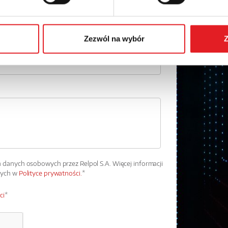
Numer telefonu:
Zezwól na wybór
Z
danych osobowych przez Relpol S.A. Więcej informacji
wych w
Polityce prywatności.
*
ci
*