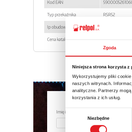
Kod EAN
590000526106
Typ przekaźnika
RSR52
Ip obudowy
IP 20
Cena katalogowa
117.04zł + 23% 
Zgoda
Niniejsza strona korzysta z
Wykorzystujemy pliki cookie
naszych witrynach. Informacj
analityczne. Partnerzy mogą
korzystania z ich usług.
Zapytaj o
Wybór
Imię i nazwisko: *
Niezbędne
zgody