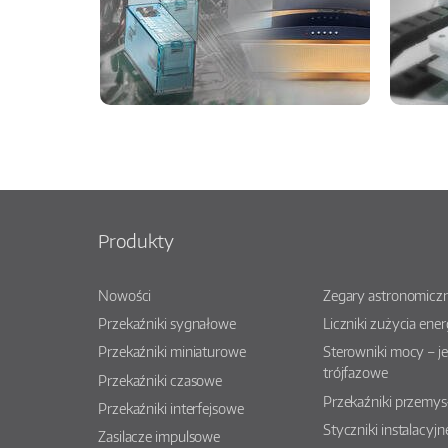
Produkty
Nowości
Zegary astronomiczn
Przekaźniki sygnałowe
Liczniki zużycia ener
Przekaźniki miniaturowe
Sterowniki mocy – j
trójfazowe
Przekaźniki czasowe
Przekaźniki przemy
Przekaźniki interfejsowe
Styczniki instalacyjn
Zasilacze impulsowe