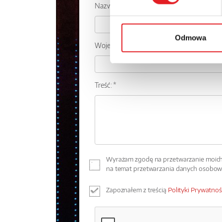
Nazwa firmy:
Odmowa
Województwo:
Treść: *
Wyrażam zgodę na przetwarzanie moich 
na temat przetwarzania danych osobo
Zapoznałem z treścią
Polityki Prywatnoś