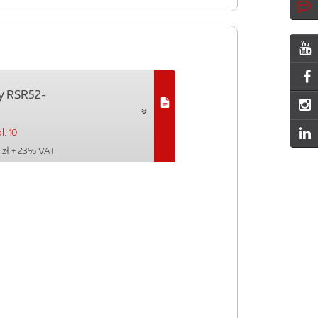
y RSR52-
l: 10
 zł
+ 23% VAT