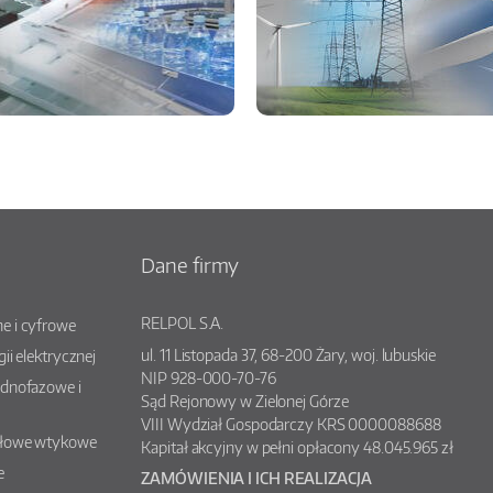
Dane firmy
RELPOL S.A.
e i cyfrowe
ul.
11 Listopada 37
,
68-200
Żary
, woj.
lubuskie
gii elektrycznej
NIP 928-000-70-76
ednofazowe i
Sąd Rejonowy w Zielonej Górze
VIII Wydział Gospodarczy KRS 0000088688
słowe wtykowe
Kapitał akcyjny w pełni opłacony 48.045.965 zł
e
ZAMÓWIENIA I ICH REALIZACJA