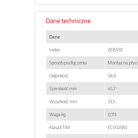
Dane techniczne
Dane
Index
2615933
Sposób podłączenia
Montaż na płyci
Głębokość
58,6
Szerokość mm
45,7
Wysokość mm
33,5
Waga kg
0,113
Klasa ETIM
EC002055