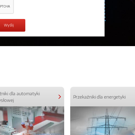
źniki dla automatyki
Przekaźniki dla energetyki
słowej