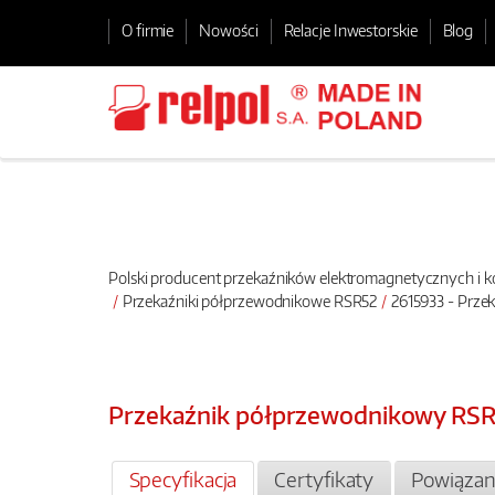
O firmie
Nowości
Relacje Inwestorskie
Blog
Polski producent przekaźników elektromagnetycznych i
Przekaźniki półprzewodnikowe RSR52
2615933 - Prze
Przekaźnik półprzewodnikowy RS
Specyfikacja
Certyfikaty
Powiązan