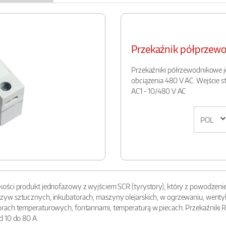
Przekaźnik półprze
Przekaźniki półrzewodnikowe j
obciążenia 480 V AC. Wejście 
AC1 - 10/480 V AC
ości produkt jednofazowy z wyjściem SCR (tyrystory), który z powodzenie
w sztucznych, inkubatorach, maszyny olejarskich, w ogrzewaniu, wentylacj
rach temperaturowych, fontannami, temperaturą w piecach. Przekaźniki R
d 10 do 80 A.