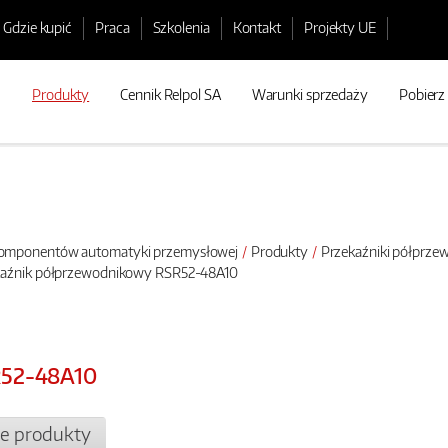
Gdzie kupić
Praca
Szkolenia
Kontakt
Projekty UE
Produkty
Cennik Relpol SA
Warunki sprzedaży
Pobierz
 komponentów automatyki przemysłowej
Produkty
Przekaźniki półprz
kaźnik półprzewodnikowy RSR52-48A10
R52-48A10
e produkty