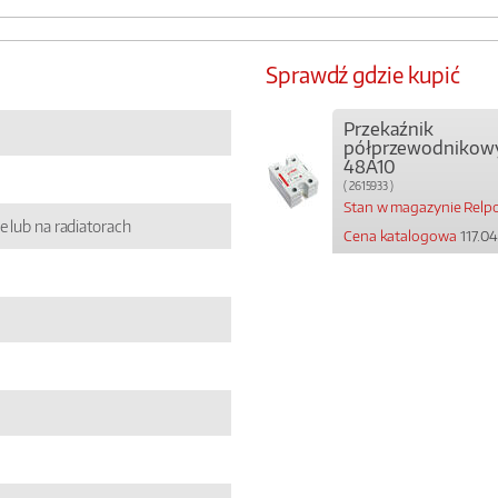
Sprawdź gdzie kupić
Przekaźnik
półprzewodnikow
48A10
( 2615933 )
Stan w magazynie Relpo
e lub na radiatorach
Cena katalogowa
117.04